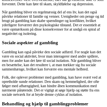
forventet. Dette kan føre til skam, skyldfølelse og depression.
Når gambling bliver en regelmæssig del af ens liv, kan det også
påvirke relationer til familie og venner. Uenigheder om penge og tid
brugt på gambling kan skabe spændinger og konflikter, hvilket
yderligere forværrer den psykologiske tilstand. Det er essentielt at
være opmærksom på disse konsekvenser for at undgå en spiral af
negativitet og isolering.
Sociale aspekter af gambling
Gambling kan også påvirke den sociale adfærd. For nogle kan det
være en social aktivitet, hvor man interagerer med andre spillere,
men for andre kan det føre til social isolation. Når gambling bliver
en besættelse, kan det resultere i, at man trækker sig fra sociale
sammenhænge, hvilket kan forværre ens mentale helbred.
Folk, der oplever problemer med gambling, kan have svært ved at
opretholde sunde relationer. Den skam og hemmelighed, der ofte
følger med afhængighed, kan hindre åben kommunikation med
nærmeste pårørende. Det er vigtigt at søge hjælp og støtte fra ens
sociale netværk for at bryde denne cyklus af isolation.
Behandling og hjælp til gamblingproblemer