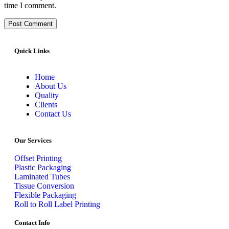
time I comment.
Quick Links
Home
About Us
Quality
Clients
Contact Us
Our Services
Offset Printing
Plastic Packaging
Laminated Tubes
Tissue Conversion
Flexible Packaging
Roll to Roll Label Printing
Contact Info