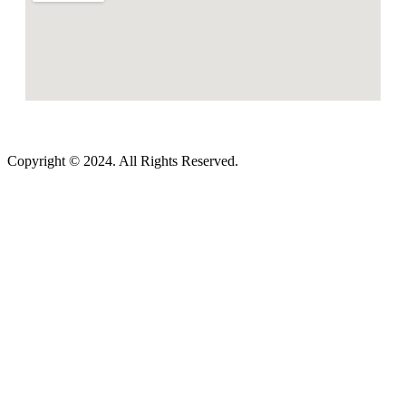
Copyright © 2024. All Rights Reserved.