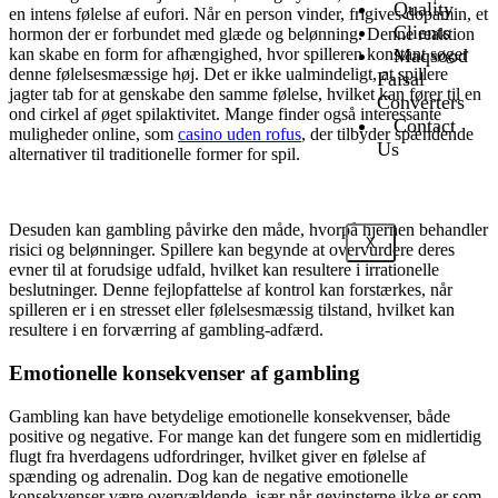
Quality
en intens følelse af eufori. Når en person vinder, frigives dopamin, et
Clients
hormon der er forbundet med glæde og belønning. Denne reaktion
Maqsood
kan skabe en form for afhængighed, hvor spilleren konstant søger
denne følelsesmæssige høj. Det er ikke ualmindeligt, at spillere
Faisal
jagter tab for at genskabe den samme følelse, hvilket kan fører til en
Converters
ond cirkel af øget spilaktivitet. Mange finder også interessante
Contact
muligheder online, som
casino uden rofus
, der tilbyder spændende
Us
alternativer til traditionelle former for spil.
Desuden kan gambling påvirke den måde, hvorpå hjernen behandler
X
risici og belønninger. Spillere kan begynde at overvurdere deres
evner til at forudsige udfald, hvilket kan resultere i irrationelle
beslutninger. Denne fejlopfattelse af kontrol kan forstærkes, når
spilleren er i en stresset eller følelsesmæssig tilstand, hvilket kan
resultere i en forværring af gambling-adfærd.
Emotionelle konsekvenser af gambling
Gambling kan have betydelige emotionelle konsekvenser, både
positive og negative. For mange kan det fungere som en midlertidig
flugt fra hverdagens udfordringer, hvilket giver en følelse af
spænding og adrenalin. Dog kan de negative emotionelle
konsekvenser være overvældende, især når gevinsterne ikke er som