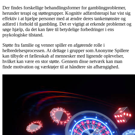
Der findes forskellige behandlingsformer for gamblingproblemer,
herunder terapi og støttegrupper. Kognitiv adfærdsterapi har vist sig
effektiv i at hjælpe personer med at ændre deres tankemønstre og
adfærd i forhold til gambling. Det er vigtigt at erkende problemet og
søge hjælp, da det kan føre til betydelige forbedringer i ens
psykologiske tilstand.
Støtte fra familie og venner spiller en afgørende rolle i
helbredelsesprocessen. At deltage i grupper som Anonyme Spillere
kan tilbyde et fællesskab af mennesker med lignende oplevelser,
hvilket kan være en stor støtte. Gennem disse netværk kan man
finde motivation og værktøjer til at håndtere sin afhængighed.