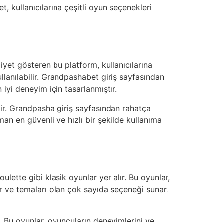
t, kullanıcılarına çeşitli oyun seçenekleri
iyet gösteren bu platform, kullanıcılarına
llanılabilir. Grandpashabet giriş sayfasından
 iyi deneyim için tasarlanmıştır.
dir. Grandpasha giriş sayfasından rahatça
man en güvenli ve hızlı bir şekilde kullanıma
lette gibi klasik oyunlar yer alır. Bu oyunlar,
malar ve temaları olan çok sayıda seçeneği sunar,
. Bu oyunlar, oyuncuların deneyimlerini ve