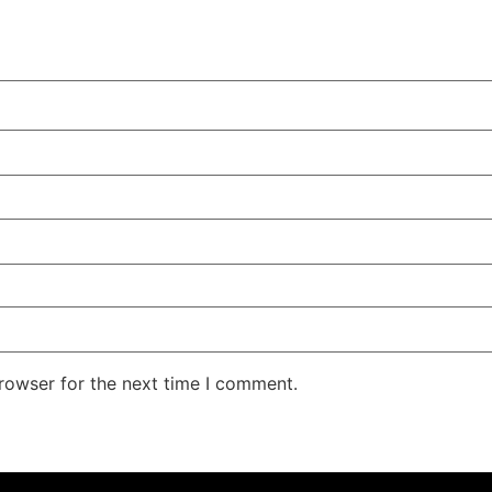
rowser for the next time I comment.