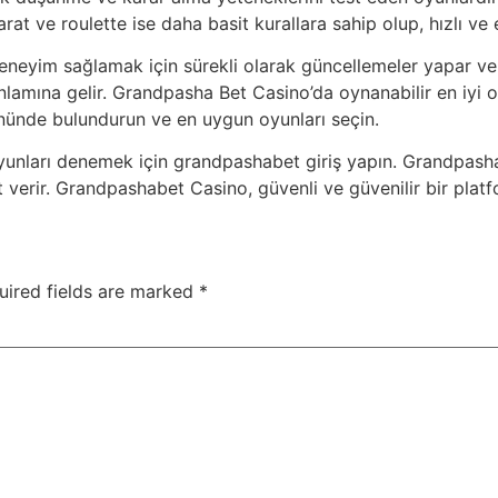
arat ve roulette ise daha basit kurallara sahip olup, hızlı ve e
eneyim sağlamak için sürekli olarak güncellemeler yapar ve 
amına gelir. Grandpasha Bet Casino’da oynanabilir en iyi oyunl
önünde bulundurun ve en uygun oyunları seçin.
unları denemek için grandpashabet giriş yapın. Grandpashabe
 verir. Grandpashabet Casino, güvenli ve güvenilir bir platfo
uired fields are marked
*