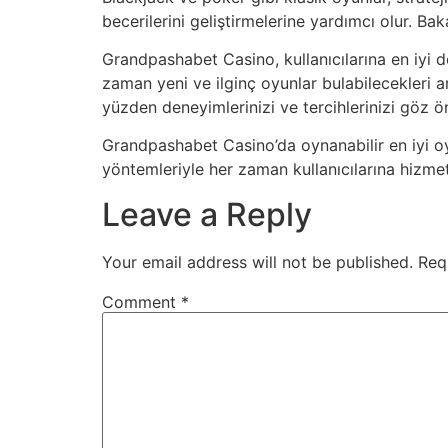
becerilerini geliştirmelerine yardımcı olur. Bak
Grandpashabet Casino, kullanıcılarına en iyi d
zaman yeni ve ilginç oyunlar bulabilecekleri anl
yüzden deneyimlerinizi ve tercihlerinizi göz 
Grandpashabet Casino’da oynanabilir en iyi oy
yöntemleriyle her zaman kullanıcılarına hizmet
Leave a Reply
Your email address will not be published.
Req
Comment
*