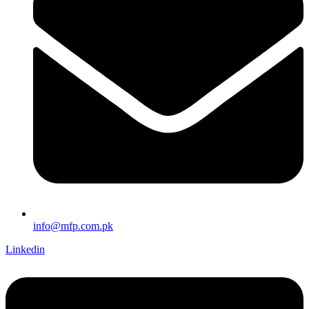
info@mfp.com.pk
Linkedin