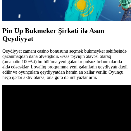
Pin Up Bukmeker Şirkəti ilə Asan
Qeydiyyat
Qeydiyyat zamanı casino bonusunu seçmək bukmeyker səhifəsində
qazanmaqdan daha əlverişlidir. Əsas təşviqin əlavəsi olaraq
(əmanətin 100%-i) bu bölümə yeni gələnlər pulsuz fırlanmalar da
əldə edəcəklər. Loyallıq proqramına yeni gələnlərin qeydiyyatı daxil
edilir və oyunçulara qeydiyyatdan həmin an xallar verilir. Oyunçu
neçə qədər aktiv olarsa, ona görə də imtiyazlar artır.