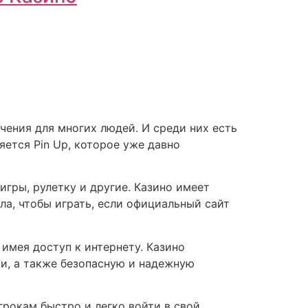
чения для многих людей. И среди них есть
яется Pin Up, которое уже давно
игры, рулетку и другие. Казино имеет
ла, чтобы играть, если официальный сайт
 имея доступ к интернету. Казино
и, а также безопасную и надежную
грокам быстро и легко войти в свой