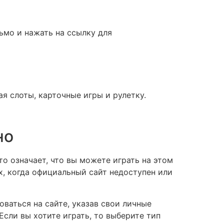
ьмо и нажать на ссылку для
я слоты, карточные игры и рулетку.
но
то означает, что вы можете играть на этом
х, когда официальный сайт недоступен или
оваться на сайте, указав свои личные
Если вы хотите играть, то выберите тип