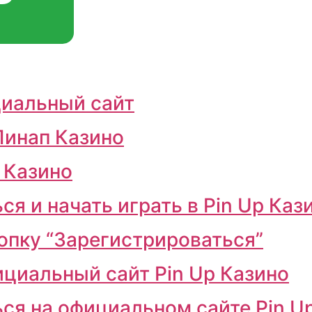
циальный сайт
Пинап Казино
 Казино
ся и начать играть в Pin Up Каз
опку “Зарегистрироваться”
ициальный сайт Pin Up Казино
ся на официальном сайте Pin U