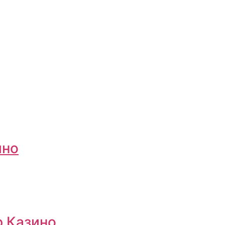
ино
p Казино