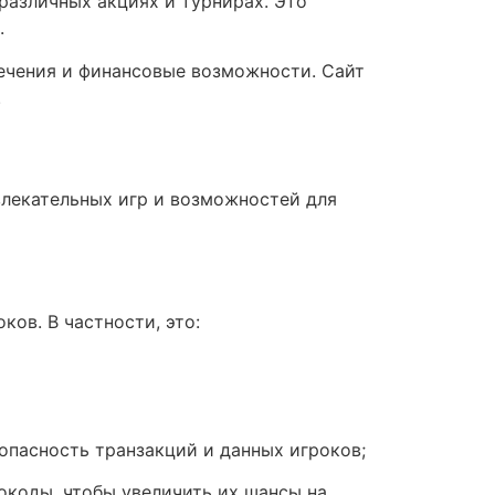
 различных акциях и турнирах. Это
.
лечения и финансовые возможности. Сайт
.
влекательных игр и возможностей для
ов. В частности, это:
опасность транзакций и данных игроков;
окоды, чтобы увеличить их шансы на