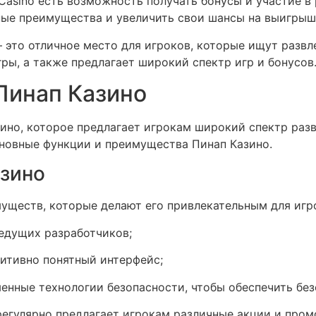
Casino есть возможность получать бонусы и участие в
ные преимущества и увеличить свои шансы на выигрыш
 – это отличное место для игроков, которые ищут разв
ры, а также предлагает широкий спектр игр и бонусов
Пинап Казино
зино, которое предлагает игрокам широкий спектр раз
сновные функции и преимущества Пинап Казино.
зино
уществ, которые делают его привлекательным для игрок
ведущих разработчиков;
уитивно понятный интерфейс;
менные технологии безопасности, чтобы обеспечить без
регулярно предлагает игрокам различные акции и пром