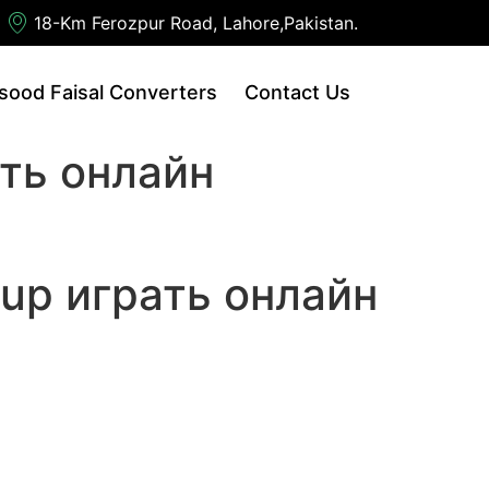
18-Km Ferozpur Road, Lahore,Pakistan.
ood Faisal Converters
Contact Us
ать онлайн
 up играть онлайн