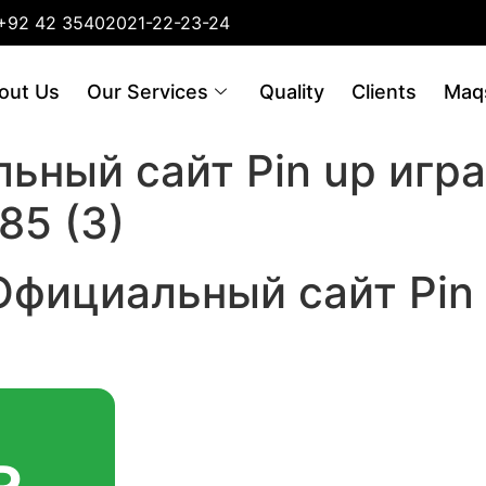
+92 42 35402021-22-23-24
out Us
Our Services
Quality
Clients
Maqs
ьный сайт Pin up игр
85 (3)
Официальный сайт Pin
Ь