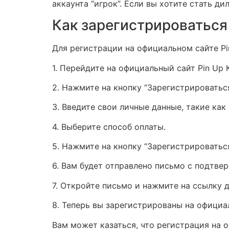
аккаунта “игрок”. Если вы хотите стать ди
Как зарегистрироваться
Для регистрации на официальном сайте P
1. Перейдите на официальный сайт Pin Up 
2. Нажмите на кнопку “Зарегистрироваться
3. Введите свои личные данные, такие как
4. Выберите способ оплаты.
5. Нажмите на кнопку “Зарегистрироватьс
6. Вам будет отправлено письмо с подтве
7. Откройте письмо и нажмите на ссылку 
8. Теперь вы зарегистрированы на официал
Вам может казаться, что регистрация на о