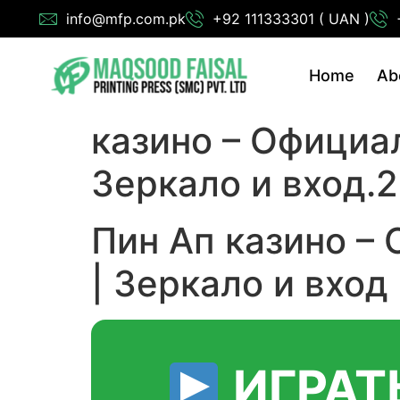
info@mfp.com.pk
+92 111333301 ( UAN )
Home
Ab
казино – Официал
Зеркало и вход.2
Пин Ап казино – 
| Зеркало и вход
ИГРАТ