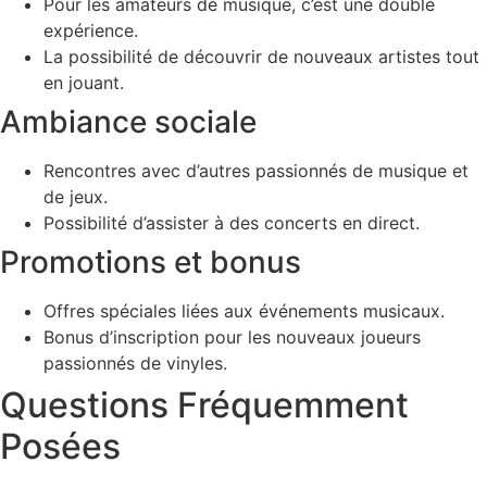
Pour les amateurs de musique, c’est une double
expérience.
La possibilité de découvrir de nouveaux artistes tout
en jouant.
Ambiance sociale
Rencontres avec d’autres passionnés de musique et
de jeux.
Possibilité d’assister à des concerts en direct.
Promotions et bonus
Offres spéciales liées aux événements musicaux.
Bonus d’inscription pour les nouveaux joueurs
passionnés de vinyles.
Questions Fréquemment
Posées