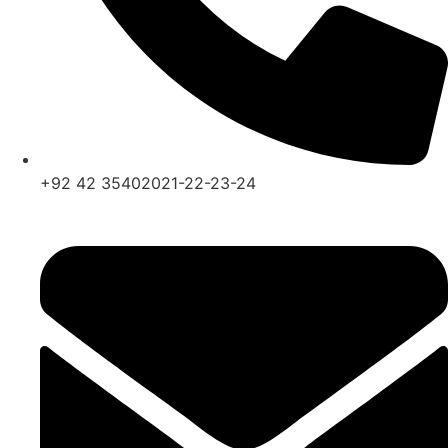
+92 42 35402021-22-23-24