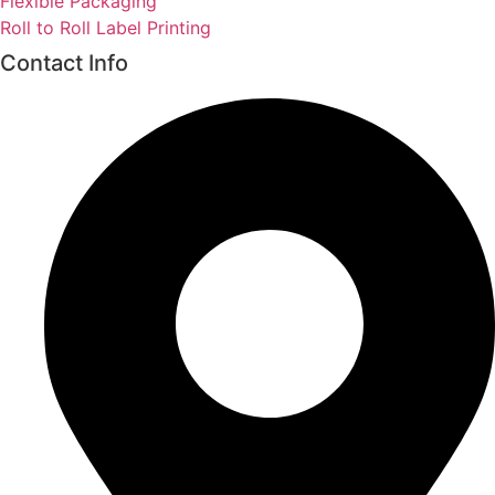
Flexible Packaging
Roll to Roll Label Printing
Contact Info