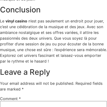
Conclusion
Le
vinyl casino
n’est pas seulement un endroit pour jouer,
c’est une célébration de la musique et des jeux. Avec son
ambiance nostalgique et ses offres variées, il attire les
passionnés des deux univers. Que vous soyez là pour
profiter d’une session de jeu ou pour écouter de la bonne
musique, une chose est sûre : l’expérience sera mémorable.
Explorez cet univers fascinant et laissez-vous emporter
par le rythme et le hasard !
Leave a Reply
Your email address will not be published.
Required fields
are marked
*
Comment
*