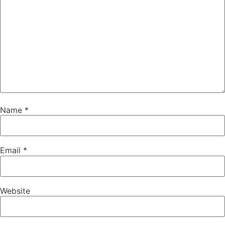
Name
*
Email
*
Website