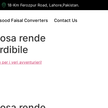
18-Km Ferozpur Road, Lahore,Pakistan.
ood Faisal Converters
Contact Us
 cosa rende
rdibile
per i veri avventurieri!
 cosa rende