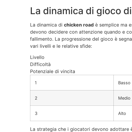
La dinamica di gioco d
La dinamica di
chicken road
è semplice ma es
devono decidere con attenzione quando e com
fallimento. La progressione del gioco è segnata
vari livelli e le relative sfide:
Livello
Difficoltà
Potenziale di vincita
1
Basso
2
Medio
3
Alto
La strategia che i giocatori devono adottare è 