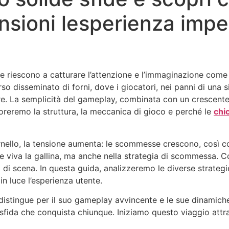
sioni lesperienza imperd
e riescono a catturare l’attenzione e l’immaginazione come
o disseminato di forni, dove i giocatori, nei panni di una s
tire. La semplicità del gameplay, combinata con un crescente 
loreremo la struttura, la meccanica di gioco e perché le
chi
rnello, la tensione aumenta: le scommesse crescono, così come
e viva la gallina, ma anche nella strategia di scommessa. Con
i scena. In questa guida, analizzeremo le diverse strategie 
in luce l’esperienza utente.
distingue per il suo gameplay avvincente e le sue dinamiche 
di sfida che conquista chiunque. Iniziamo questo viaggio att