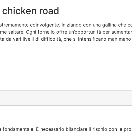
i chicken road
tremamente coinvolgente. Iniziando con una gallina che corr
e saltare. Ogni fornello offre un’opportunità per aumenta
 da vari livelli di difficoltà, che si intensificano man mano
fondamentale. È necessario bilanciare il rischio con le propr