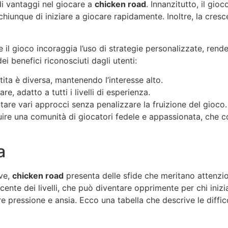
di vantaggi nel giocare a
chicken road
. Innanzitutto, il gio
nque di iniziare a giocare rapidamente. Inoltre, la crescen
 il gioco incoraggia l’uso di strategie personalizzate, rend
ei benefici riconosciuti dagli utenti:
ita è diversa, mantenendo l’interesse alto.
, adatto a tutti i livelli di esperienza.
are vari approcci senza penalizzare la fruizione del gioco.
ruire una comunità di giocatori fedele e appassionata, che 
a
ive,
chicken road
presenta delle sfide che meritano attenzi
scente dei livelli, che può diventare opprimente per chi inizi
ressione e ansia. Ecco una tabella che descrive le difficol