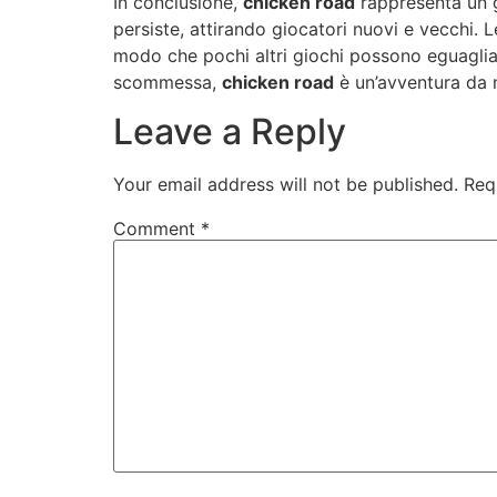
In conclusione,
chicken road
rappresenta un g
persiste, attirando giocatori nuovi e vecchi. 
modo che pochi altri giochi possono eguagliare.
scommessa,
chicken road
è un’avventura da 
Leave a Reply
Your email address will not be published.
Req
Comment
*