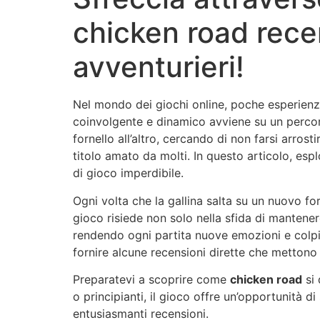
chicken road recen
avventurieri!
Nel mondo dei giochi online, poche esperienz
coinvolgente e dinamico avviene su un percors
fornello all’altro, cercando di non farsi arros
titolo amato da molti. In questo articolo, esp
di gioco imperdibile.
Ogni volta che la gallina salta su un nuovo fo
gioco risiede non solo nella sfida di mantener
rendendo ogni partita nuove emozioni e colpi d
fornire alcune recensioni dirette che mettono 
Preparatevi a scoprire come
chicken road
si 
o principianti, il gioco offre un’opportunità 
entusiasmanti recensioni.