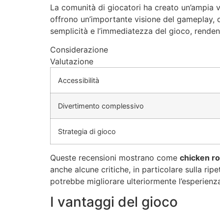
La comunità di giocatori ha creato un’ampia v
offrono un’importante visione del gameplay, de
semplicità e l’immediatezza del gioco, rendend
Considerazione
Valutazione
Accessibilità
Divertimento complessivo
Strategia di gioco
Queste recensioni mostrano come
chicken r
anche alcune critiche, in particolare sulla rip
potrebbe migliorare ulteriormente l’esperienza
I vantaggi del gioco