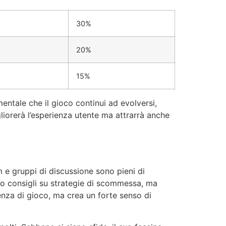
30%
20%
15%
ntale che il gioco continui ad evolversi,
liorerà l’esperienza utente ma attrarrà anche
m e gruppi di discussione sono pieni di
ano consigli su strategie di scommessa, ma
ienza di gioco, ma crea un forte senso di