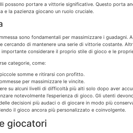
li possono portare a vittorie significative. Questo porta
za e la pazienza giocano un ruolo cruciale.
a
commessa sono fondamentali per massimizzare i guadagni. A
ercando di mantenere una serie di vittorie costante. Altri,
mportante considerare il proprio stile di gioco e le propri
erse categorie, come:
ccole somme e ritirarsi con profitto.
ommesse per massimizzare le vincite.
 su alcuni livelli di difficoltà più alti solo dopo aver acc
nzare notevolmente l’esperienza di gioco. Gli utenti devono
lle decisioni più audaci o di giocare in modo più conservat
dendo il gioco ancora più personalizzato e coinvolgente.
e giocatori