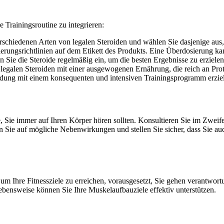
re Trainingsroutine zu integrieren:
rschiedenen Arten von legalen Steroiden und wählen Sie dasjenige aus,
erungsrichtlinien auf dem Etikett des Produkts. Eine Überdosierung 
 Sie die Steroide regelmäßig ein, um die besten Ergebnisse zu erzielen
galen Steroiden mit einer ausgewogenen Ernährung, die reich an Prot
ndung mit einem konsequenten und intensiven Trainingsprogramm erzie
de, Sie immer auf Ihren Körper hören sollten. Konsultieren Sie im Zweif
ie auf mögliche Nebenwirkungen und stellen Sie sicher, dass Sie au
um Ihre Fitnessziele zu erreichen, vorausgesetzt, Sie gehen verantwor
ensweise können Sie Ihre Muskelaufbauziele effektiv unterstützen.