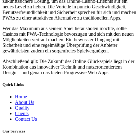
zukunftssichere Lösung, um das Online-Casino-Erlebnis auf ein
neues Level zu heben. Die Vorteile in puncto Geschwindigkeit,
Benutzerfreundlichkeit und Sicherheit sprechen für sich und machen
PWAs zu einer attraktiven Alternative zu traditionellen Apps.
Wer das Maximum aus seinem Spiel herausholen möchte, sollte
Casinos mit PWA-Technologie bevorzugen und sich mit den neuen
Möglichkeiten vertraut machen. Ein bewusster Umgang mit
Sicherheit und eine regelmäßige Überprüfung der Anbieter
gewährleisten zudem ein sorgenfreies Spielvergnügen.
Abschließend gilt: Die Zukunft des Online-Glücksspiels liegt in der
Kombination aus innovativer Technik und nutzerorientiertem
Design – und genau das bieten Progressive Web Apps.
Quick Links
Home
About Us
Quality
Clients
Contact Us
Our Services