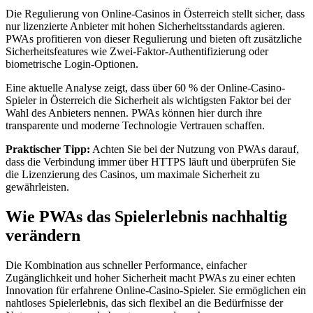
Die Regulierung von Online-Casinos in Österreich stellt sicher, dass
nur lizenzierte Anbieter mit hohen Sicherheitsstandards agieren.
PWAs profitieren von dieser Regulierung und bieten oft zusätzliche
Sicherheitsfeatures wie Zwei-Faktor-Authentifizierung oder
biometrische Login-Optionen.
Eine aktuelle Analyse zeigt, dass über 60 % der Online-Casino-
Spieler in Österreich die Sicherheit als wichtigsten Faktor bei der
Wahl des Anbieters nennen. PWAs können hier durch ihre
transparente und moderne Technologie Vertrauen schaffen.
Praktischer Tipp:
Achten Sie bei der Nutzung von PWAs darauf,
dass die Verbindung immer über HTTPS läuft und überprüfen Sie
die Lizenzierung des Casinos, um maximale Sicherheit zu
gewährleisten.
Wie PWAs das Spielerlebnis nachhaltig
verändern
Die Kombination aus schneller Performance, einfacher
Zugänglichkeit und hoher Sicherheit macht PWAs zu einer echten
Innovation für erfahrene Online-Casino-Spieler. Sie ermöglichen ein
nahtloses Spielerlebnis, das sich flexibel an die Bedürfnisse der