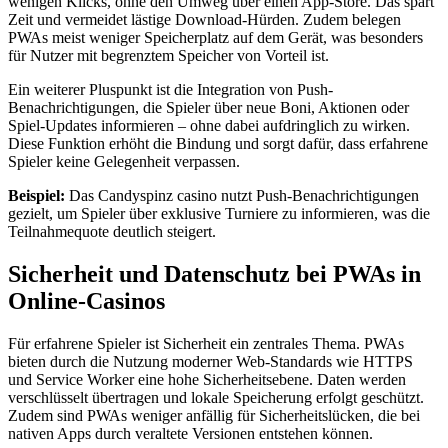
wenigen Klicks, ohne den Umweg über einen App-Store. Das spart
Zeit und vermeidet lästige Download-Hürden. Zudem belegen
PWAs meist weniger Speicherplatz auf dem Gerät, was besonders
für Nutzer mit begrenztem Speicher von Vorteil ist.
Ein weiterer Pluspunkt ist die Integration von Push-
Benachrichtigungen, die Spieler über neue Boni, Aktionen oder
Spiel-Updates informieren – ohne dabei aufdringlich zu wirken.
Diese Funktion erhöht die Bindung und sorgt dafür, dass erfahrene
Spieler keine Gelegenheit verpassen.
Beispiel:
Das Candyspinz casino nutzt Push-Benachrichtigungen
gezielt, um Spieler über exklusive Turniere zu informieren, was die
Teilnahmequote deutlich steigert.
Sicherheit und Datenschutz bei PWAs in
Online-Casinos
Für erfahrene Spieler ist Sicherheit ein zentrales Thema. PWAs
bieten durch die Nutzung moderner Web-Standards wie HTTPS
und Service Worker eine hohe Sicherheitsebene. Daten werden
verschlüsselt übertragen und lokale Speicherung erfolgt geschützt.
Zudem sind PWAs weniger anfällig für Sicherheitslücken, die bei
nativen Apps durch veraltete Versionen entstehen können.