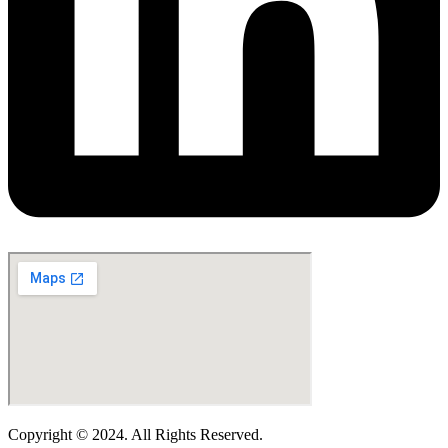
Copyright © 2024. All Rights Reserved.