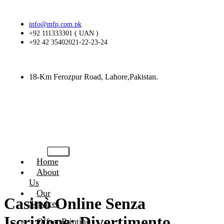
info@mfp.com.pk
+92 111333301 ( UAN )
+92 42 35402021-22-23-24
18-Km Ferozpur Road, Lahore,Pakistan.
Home
About
Us
Our
Casinò Online Senza
Services
Iscrizione: Divertimento
Offset Printing