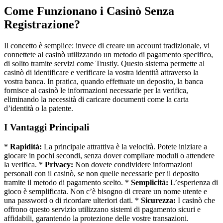
Come Funzionano i Casinò Senza
Registrazione?
Il concetto è semplice: invece di creare un account tradizionale, vi
connettete al casinò utilizzando un metodo di pagamento specifico,
di solito tramite servizi come Trustly. Questo sistema permette al
casinò di identificare e verificare la vostra identità attraverso la
vostra banca. In pratica, quando effettuate un deposito, la banca
fornisce al casinò le informazioni necessarie per la verifica,
eliminando la necessità di caricare documenti come la carta
d’identità o la patente.
I Vantaggi Principali
*
Rapidità:
La principale attrattiva è la velocità. Potete iniziare a
giocare in pochi secondi, senza dover compilare moduli o attendere
la verifica. *
Privacy:
Non dovete condividere informazioni
personali con il casinò, se non quelle necessarie per il deposito
tramite il metodo di pagamento scelto. *
Semplicità:
L’esperienza di
gioco è semplificata. Non c’è bisogno di creare un nome utente e
una password o di ricordare ulteriori dati. *
Sicurezza:
I casinò che
offrono questo servizio utilizzano sistemi di pagamento sicuri e
affidabili, garantendo la protezione delle vostre transazioni.