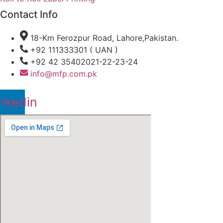
Contact Info
18-Km Ferozpur Road, Lahore,Pakistan.
+92 111333301 ( UAN )
+92 42 35402021-22-23-24
info@mfp.com.pk
nkedin