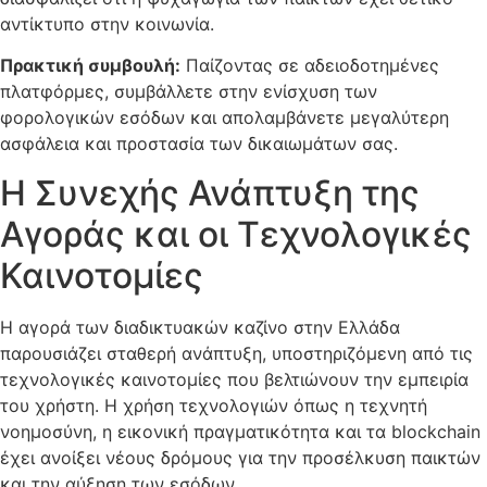
αντίκτυπο στην κοινωνία.
Πρακτική συμβουλή:
Παίζοντας σε αδειοδοτημένες
πλατφόρμες, συμβάλλετε στην ενίσχυση των
φορολογικών εσόδων και απολαμβάνετε μεγαλύτερη
ασφάλεια και προστασία των δικαιωμάτων σας.
Η Συνεχής Ανάπτυξη της
Αγοράς και οι Τεχνολογικές
Καινοτομίες
Η αγορά των διαδικτυακών καζίνο στην Ελλάδα
παρουσιάζει σταθερή ανάπτυξη, υποστηριζόμενη από τις
τεχνολογικές καινοτομίες που βελτιώνουν την εμπειρία
του χρήστη. Η χρήση τεχνολογιών όπως η τεχνητή
νοημοσύνη, η εικονική πραγματικότητα και τα blockchain
έχει ανοίξει νέους δρόμους για την προσέλκυση παικτών
και την αύξηση των εσόδων.