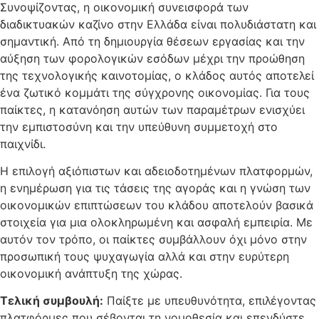
Συνοψίζοντας, η οικονομική συνεισφορά των
διαδικτυακών καζίνο στην Ελλάδα είναι πολυδιάστατη και
σημαντική. Από τη δημιουργία θέσεων εργασίας και την
αύξηση των φορολογικών εσόδων μέχρι την προώθηση
της τεχνολογικής καινοτομίας, ο κλάδος αυτός αποτελεί
ένα ζωτικό κομμάτι της σύγχρονης οικονομίας. Για τους
παίκτες, η κατανόηση αυτών των παραμέτρων ενισχύει
την εμπιστοσύνη και την υπεύθυνη συμμετοχή στο
παιχνίδι.
Η επιλογή αξιόπιστων και αδειοδοτημένων πλατφορμών,
η ενημέρωση για τις τάσεις της αγοράς και η γνώση των
οικονομικών επιπτώσεων του κλάδου αποτελούν βασικά
στοιχεία για μια ολοκληρωμένη και ασφαλή εμπειρία. Με
αυτόν τον τρόπο, οι παίκτες συμβάλλουν όχι μόνο στην
προσωπική τους ψυχαγωγία αλλά και στην ευρύτερη
οικονομική ανάπτυξη της χώρας.
Τελική συμβουλή:
Παίξτε με υπευθυνότητα, επιλέγοντας
πλατφόρμες που σέβονται τη νομοθεσία και επενδύστε