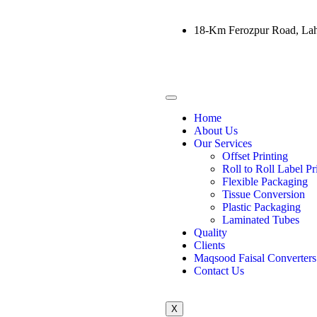
18-Km Ferozpur Road, Lah
Home
About Us
Our Services
Offset Printing
Roll to Roll Label Pr
Flexible Packaging
Tissue Conversion
Plastic Packaging
Laminated Tubes
Quality
Clients
Maqsood Faisal Converters
Contact Us
X