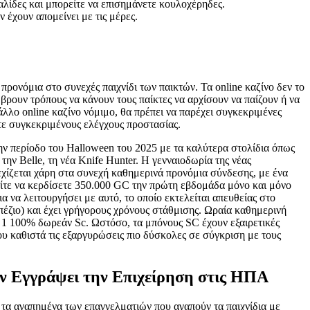
αλίδες και μπορείτε να επισημάνετε κουλοχέρηδες.
 έχουν απομείνει με τις μέρες.
ρονόμια στο συνεχές παιχνίδι των παικτών. Τα online καζίνο δεν το
 βρουν τρόπους να κάνουν τους παίκτες να αρχίσουν να παίζουν ή να
άλλο online καζίνο νόμιμο, θα πρέπει να παρέχει συγκεκριμένες
ίτε συγκεκριμένους ελέγχους προστασίας.
την περίοδο του Halloween του 2025 με τα καλύτερα στολίδια όπως
την Belle, τη νέα Knife Hunter. Η γενναιοδωρία της νέας
χίζεται χάρη στα συνεχή καθημερινά προνόμια σύνδεσης, με ένα
είτε να κερδίσετε 350.000 GC την πρώτη εβδομάδα μόνο και μόνο
για να λειτουργήσει με αυτό, το οποίο εκτελείται απευθείας στο
πέζιο) και έχει γρήγορους χρόνους στάθμισης. Ωραία καθημερινή
 1 100% δωρεάν Sc. Ωστόσο, τα μπόνους SC έχουν εξαιρετικές
υ καθιστά τις εξαργυρώσεις πιο δύσκολες σε σύγκριση με τους
υν Εγγράψει την Επιχείρηση στις ΗΠΑ
πό τα αγαπημένα των επαγγελματιών που αγαπούν τα παιχνίδια με