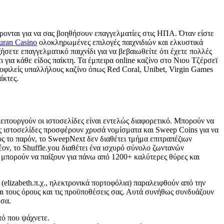
ρονται για να σας βοηθήσουν επαγγελματίες στις ΗΠΑ. Όταν είστε
uran Casino
ολοκληρωμένες επιλογές παιχνιδιών και ελκυστικά
ήσετε επαγγελματικό παιχνίδι για να βεβαιωθείτε ότι έχετε πολλές
ι για κάθε είδος παίκτη. Τα έμπειρα online καζίνο στο Νιου Τζέρσεϊ
μοφιλείς υπαλλήλους καζίνο όπως Red Coral, Unibet, Virgin Games
ίκτες.
ο λειτουργούν οι ιστοσελίδες είναι εντελώς διαφορετικό. Μπορούν να
ς ιστοσελίδες προσφέρουν χρυσά νομίσματα και Sweep Coins για να
ς το παρόν, το SweepNext δεν διαθέτει τμήμα επιτραπέζιων
έον, το Shuffle.you διαθέτει ένα ισχυρό σύνολο ζωντανών
ες μπορούν να παίξουν για πάνω από 1200+ καλύτερες θύρες και
(elizabeth.π.χ., ηλεκτρονικά πορτοφόλια) παραλειφθούν από την
ι τους όρους και τις προϋποθέσεις σας. Αυτά συνήθως συνδυάζουν
εσα.
τό που ψάχνετε.