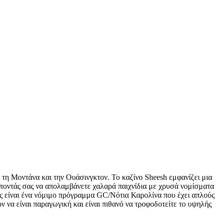
, τη Μοντάνα και την Ουάσινγκτον. Το καζίνο Sheesh εμφανίζει μια
έποντάς σας να απολαμβάνετε χαλαρά παιχνίδια με χρυσά νομίσματα
ς είναι ένα νόμιμο πρόγραμμα GC/Νότια Καρολίνα που έχει απλούς
 να είναι παραγωγική και είναι πιθανό να τροφοδοτείτε το υψηλής