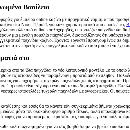
Ηνωμένο Βασίλειο
φορίες για έμπειρα online καζίνο με πραγματικό νόμισμα που προσφέ
e καζίνο στο Νιου Τζέρσεϊ, για κάθε χαρακτηριστικό που προσφέρει,
B
άλη ποικιλία από online κουλοχέρηδες, επιτραπέζια παιχνίδια και θα ζ
ρουν μια μεγάλη ποικιλία παιχνιδιών, διασφαλίζοντας ότι υπάρχει κάτ
αγγελματικά παιχνίδια καζίνο. Έχοντας εργαστεί προηγουμένως σε δη
δικευτεί στην εύρεση ενός επαγγελματικού καζίνο που μπορεί να έχει πα
 ματιά στο
 μερικά από τα ίδια παιχνίδια, το νέο λειτουργικό μοντέλο με το οποί
θούν τις ιστοσελίδες να παραμένουν μπροστά από το πλήθος. Πολλέ
νους για επιχειρήσεις τυχερών παιχνιδιών χωρίς στοιχηματισμό. Προ
ε", η οποία είναι σίγουρα ένα από τα πιο δημοφιλή παιχνίδια. Επιπλ
ς νεότερες ιστοσελίδες τυχερών παιχνιδιών με sweepstakes. Οι παίκτ
 κατάθεσης και εσείς θα το κάνετε εάν συγκεκριμένα βήματα χρέωσης 
ημειώνω μόνο τον ολοκαίνουργιο αριθμό τίτλων, αλλά απολαμβάνω κα
τροφές για να προσφέρετε περισσότερες ευκαιρίες για να παίξετε άμ
 κάθε καλά ταξινομημένο για να σας βοηθήσουμε να βρείτε εύκολα αυ