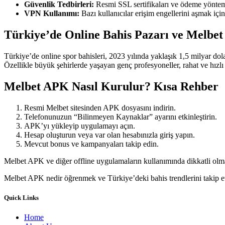
Güvenlik Tedbirleri:
Resmi SSL sertifikaları ve ödeme yöntemle
VPN Kullanımı:
Bazı kullanıcılar erişim engellerini aşmak içi
Türkiye’de Online Bahis Pazarı ve Melbet
Türkiye’de online spor bahisleri, 2023 yılında yaklaşık 1,5 milyar dolar 
Özellikle büyük şehirlerde yaşayan genç profesyoneller, rahat ve hızl
Melbet APK Nasıl Kurulur? Kısa Rehber
Resmi Melbet sitesinden APK dosyasını indirin.
Telefonunuzun “Bilinmeyen Kaynaklar” ayarını etkinleştirin.
APK’yı yükleyip uygulamayı açın.
Hesap oluşturun veya var olan hesabınızla giriş yapın.
Mevcut bonus ve kampanyaları takip edin.
Melbet APK ve diğer offline uygulamaların kullanımında dikkatli ol
Melbet APK nedir öğrenmek ve Türkiye’deki bahis trendlerini takip et
Quick Links
Home