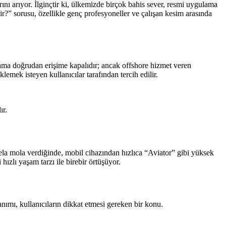
ını arıyor. İlginçtir ki, ülkemizde birçok bahis sever, resmi uygulama
?” sorusu, özellikle genç profesyoneller ve çalışan kesim arasında
lama doğrudan erişime kapalıdır; ancak offshore hizmet veren
ek isteyen kullanıcılar tarafından tercih edilir.
ır.
ela mola verdiğinde, mobil cihazından hızlıca “Aviator” gibi yüksek
ızlı yaşam tarzı ile birebir örtüşüyor.
ımı, kullanıcıların dikkat etmesi gereken bir konu.