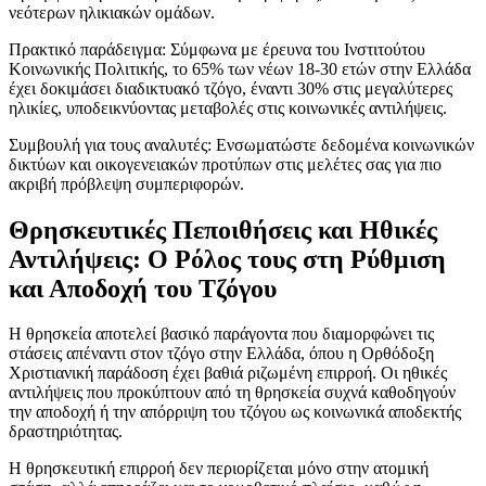
νεότερων ηλικιακών ομάδων.
Πρακτικό παράδειγμα: Σύμφωνα με έρευνα του Ινστιτούτου
Κοινωνικής Πολιτικής, το 65% των νέων 18-30 ετών στην Ελλάδα
έχει δοκιμάσει διαδικτυακό τζόγο, έναντι 30% στις μεγαλύτερες
ηλικίες, υποδεικνύοντας μεταβολές στις κοινωνικές αντιλήψεις.
Συμβουλή για τους αναλυτές: Ενσωματώστε δεδομένα κοινωνικών
δικτύων και οικογενειακών προτύπων στις μελέτες σας για πιο
ακριβή πρόβλεψη συμπεριφορών.
Θρησκευτικές Πεποιθήσεις και Ηθικές
Αντιλήψεις: Ο Ρόλος τους στη Ρύθμιση
και Αποδοχή του Τζόγου
Η θρησκεία αποτελεί βασικό παράγοντα που διαμορφώνει τις
στάσεις απέναντι στον τζόγο στην Ελλάδα, όπου η Ορθόδοξη
Χριστιανική παράδοση έχει βαθιά ριζωμένη επιρροή. Οι ηθικές
αντιλήψεις που προκύπτουν από τη θρησκεία συχνά καθοδηγούν
την αποδοχή ή την απόρριψη του τζόγου ως κοινωνικά αποδεκτής
δραστηριότητας.
Η θρησκευτική επιρροή δεν περιορίζεται μόνο στην ατομική