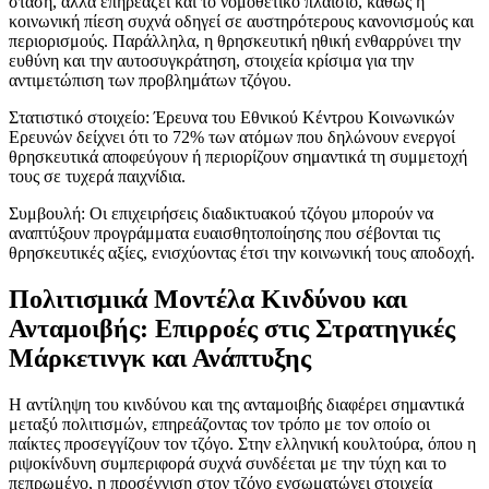
στάση, αλλά επηρεάζει και το νομοθετικό πλαίσιο, καθώς η
κοινωνική πίεση συχνά οδηγεί σε αυστηρότερους κανονισμούς και
περιορισμούς. Παράλληλα, η θρησκευτική ηθική ενθαρρύνει την
ευθύνη και την αυτοσυγκράτηση, στοιχεία κρίσιμα για την
αντιμετώπιση των προβλημάτων τζόγου.
Στατιστικό στοιχείο: Έρευνα του Εθνικού Κέντρου Κοινωνικών
Ερευνών δείχνει ότι το 72% των ατόμων που δηλώνουν ενεργοί
θρησκευτικά αποφεύγουν ή περιορίζουν σημαντικά τη συμμετοχή
τους σε τυχερά παιχνίδια.
Συμβουλή: Οι επιχειρήσεις διαδικτυακού τζόγου μπορούν να
αναπτύξουν προγράμματα ευαισθητοποίησης που σέβονται τις
θρησκευτικές αξίες, ενισχύοντας έτσι την κοινωνική τους αποδοχή.
Πολιτισμικά Μοντέλα Κινδύνου και
Ανταμοιβής: Επιρροές στις Στρατηγικές
Μάρκετινγκ και Ανάπτυξης
Η αντίληψη του κινδύνου και της ανταμοιβής διαφέρει σημαντικά
μεταξύ πολιτισμών, επηρεάζοντας τον τρόπο με τον οποίο οι
παίκτες προσεγγίζουν τον τζόγο. Στην ελληνική κουλτούρα, όπου η
ριψοκίνδυνη συμπεριφορά συχνά συνδέεται με την τύχη και το
πεπρωμένο, η προσέγγιση στον τζόγο ενσωματώνει στοιχεία