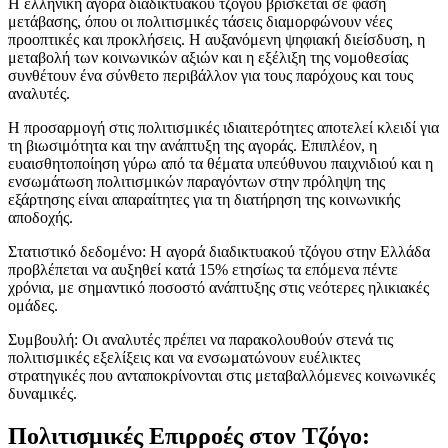
Η ελληνική αγορά διαδικτυακού τζόγου βρίσκεται σε φάση
μετάβασης, όπου οι πολιτισμικές τάσεις διαμορφώνουν νέες
προοπτικές και προκλήσεις. Η αυξανόμενη ψηφιακή διείσδυση, η
μεταβολή των κοινωνικών αξιών και η εξέλιξη της νομοθεσίας
συνθέτουν ένα σύνθετο περιβάλλον για τους παρόχους και τους
αναλυτές.
Η προσαρμογή στις πολιτισμικές ιδιαιτερότητες αποτελεί κλειδί για
τη βιωσιμότητα και την ανάπτυξη της αγοράς. Επιπλέον, η
ευαισθητοποίηση γύρω από τα θέματα υπεύθυνου παιχνιδιού και η
ενσωμάτωση πολιτισμικών παραγόντων στην πρόληψη της
εξάρτησης είναι απαραίτητες για τη διατήρηση της κοινωνικής
αποδοχής.
Στατιστικό δεδομένο: Η αγορά διαδικτυακού τζόγου στην Ελλάδα
προβλέπεται να αυξηθεί κατά 15% ετησίως τα επόμενα πέντε
χρόνια, με σημαντικό ποσοστό ανάπτυξης στις νεότερες ηλικιακές
ομάδες.
Συμβουλή: Οι αναλυτές πρέπει να παρακολουθούν στενά τις
πολιτισμικές εξελίξεις και να ενσωματώνουν ευέλικτες
στρατηγικές που ανταποκρίνονται στις μεταβαλλόμενες κοινωνικές
δυναμικές.
Πολιτισμικές Επιρροές στον Τζόγο: