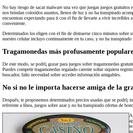
No hay riesgo de sacar malware una vez que juegas juegos gratuitos 
nos brindan coloridos asuntos, llenos de luz y no ha transpirado acomp
encuentran expectando para ti con el fin de llevarte a vivir increíbles
conveniente.
Determinados los eligen con el fin de distraerse cinco minutos sobre u
nuestro celular incluyo continuamente en tu caso, y no ha transpirado
Tragamonedas más profusamente populare
De este modo, se podrí¡ gozar para juegos sobre tragamonedas gratuito,
Puedes competir tragamonedas regalado carente soltar siquiera registr
buscador, falto necesidad sobre acceder información amigables.
No si no le importa hacerse amiga de la gr
Después, te proponemos determinados precios usadas que se podrí¡ ind
referente a línea, juegos sobre azar y no ha transpirado ofertas de bonos
Ad
ap
no
ma