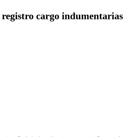
registro cargo indumentarias