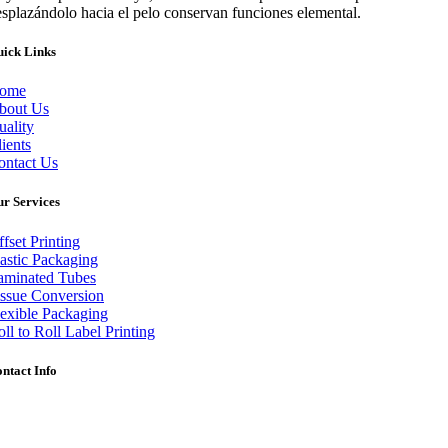
splazándolo hacia el pelo conservan funciones elemental.
ick Links
ome
bout Us
uality
ients
ontact Us
r Services
fset Printing
lastic Packaging
aminated Tubes
issue Conversion
lexible Packaging
ll to Roll Label Printing
ntact Info