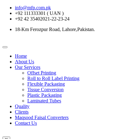
info@mfp.com.pk
+92 111333301 ( UAN )
+92 42 35402021-22-23-24
18-Km Ferozpur Road, Lahore,Pakistan.
Home
About Us
Our Services
Offset Printing
Roll to Roll Label Printing
Flexible Packaging
Tissue Conversion
Plastic Packaging
Laminated Tubes
Quality
Clients
Maqsood Faisal Converters
Contact Us