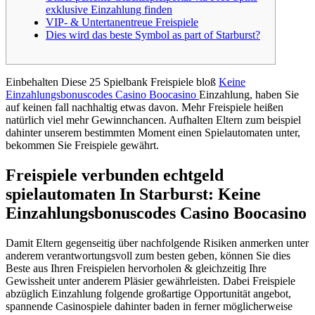
exklusive Einzahlung finden
VIP- & Untertanentreue Freispiele
Dies wird das beste Symbol as part of Starburst?
Einbehalten Diese 25 Spielbank Freispiele bloß
Keine
Einzahlungsbonuscodes Casino Boocasino
Einzahlung, haben Sie
auf keinen fall nachhaltig etwas davon. Mehr Freispiele heißen
natürlich viel mehr Gewinnchancen.
Aufhalten Eltern zum beispiel
dahinter unserem bestimmten Moment einen Spielautomaten unter,
bekommen Sie Freispiele gewährt.
Freispiele verbunden echtgeld
spielautomaten In Starburst: Keine
Einzahlungsbonuscodes Casino Boocasino
Damit Eltern gegenseitig über nachfolgende Risiken anmerken unter
anderem verantwortungsvoll zum besten geben, können Sie dies
Beste aus Ihren Freispielen hervorholen & gleichzeitig Ihre
Gewissheit unter anderem Pläsier gewährleisten. Dabei Freispiele
abzüglich Einzahlung folgende großartige Opportunität angebot,
spannende Casinospiele dahinter baden in ferner möglicherweise