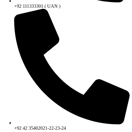
+92 111333301 ( UAN )
+92 42 35402021-22-23-24