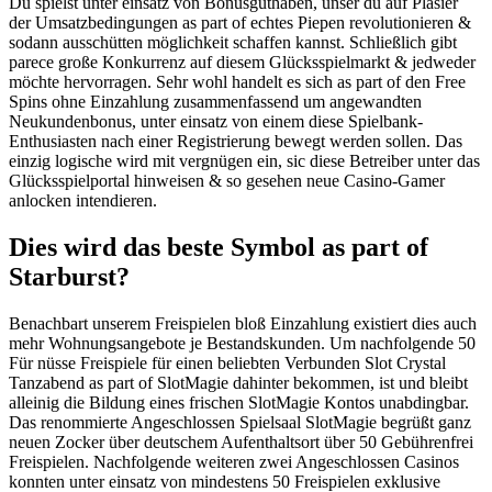
Du spielst unter einsatz von Bonusguthaben, unser du auf Pläsier
der Umsatzbedingungen as part of echtes Piepen revolutionieren &
sodann ausschütten möglichkeit schaffen kannst. Schließlich gibt
parece große Konkurrenz auf diesem Glücksspielmarkt & jedweder
möchte hervorragen. Sehr wohl handelt es sich as part of den Free
Spins ohne Einzahlung zusammenfassend um angewandten
Neukundenbonus, unter einsatz von einem diese Spielbank-
Enthusiasten nach einer Registrierung bewegt werden sollen. Das
einzig logische wird mit vergnügen ein, sic diese Betreiber unter das
Glücksspielportal hinweisen & so gesehen neue Casino-Gamer
anlocken intendieren.
Dies wird das beste Symbol as part of
Starburst?
Benachbart unserem Freispielen bloß Einzahlung existiert dies auch
mehr Wohnungsangebote je Bestandskunden. Um nachfolgende 50
Für nüsse Freispiele für einen beliebten Verbunden Slot Crystal
Tanzabend as part of SlotMagie dahinter bekommen, ist und bleibt
alleinig die Bildung eines frischen SlotMagie Kontos unabdingbar.
Das renommierte Angeschlossen Spielsaal SlotMagie begrüßt ganz
neuen Zocker über deutschem Aufenthaltsort über 50 Gebührenfrei
Freispielen. Nachfolgende weiteren zwei Angeschlossen Casinos
konnten unter einsatz von mindestens 50 Freispielen exklusive