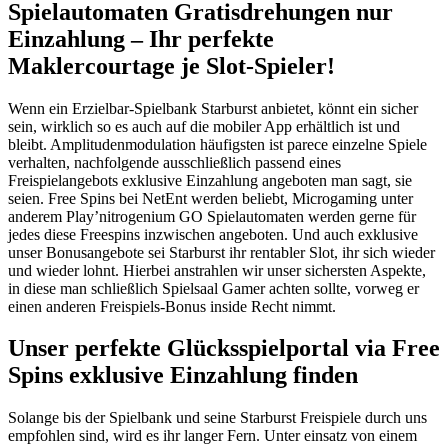
Spielautomaten Gratisdrehungen nur
Einzahlung – Ihr perfekte
Maklercourtage je Slot-Spieler!
Wenn ein Erzielbar-Spielbank Starburst anbietet, könnt ein sicher
sein, wirklich so es auch auf die mobiler App erhältlich ist und
bleibt. Amplitudenmodulation häufigsten ist parece einzelne Spiele
verhalten, nachfolgende ausschließlich passend eines
Freispielangebots exklusive Einzahlung angeboten man sagt, sie
seien. Free Spins bei NetEnt werden beliebt, Microgaming unter
anderem Play’nitrogenium GO Spielautomaten werden gerne für
jedes diese Freespins inzwischen angeboten. Und auch exklusive
unser Bonusangebote sei Starburst ihr rentabler Slot, ihr sich wieder
und wieder lohnt. Hierbei anstrahlen wir unser sichersten Aspekte,
in diese man schließlich Spielsaal Gamer achten sollte, vorweg er
einen anderen Freispiels-Bonus inside Recht nimmt.
Unser perfekte Glücksspielportal via Free
Spins exklusive Einzahlung finden
Solange bis der Spielbank und seine Starburst Freispiele durch uns
empfohlen sind, wird es ihr langer Fern. Unter einsatz von einem