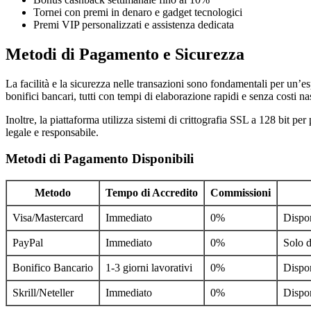
Tornei con premi in denaro e gadget tecnologici
Premi VIP personalizzati e assistenza dedicata
Metodi di Pagamento e Sicurezza
La facilità e la sicurezza nelle transazioni sono fondamentali per un’e
bonifici bancari, tutti con tempi di elaborazione rapidi e senza costi na
Inoltre, la piattaforma utilizza sistemi di crittografia SSL a 128 bit p
legale e responsabile.
Metodi di Pagamento Disponibili
Metodo
Tempo di Accredito
Commissioni
Visa/Mastercard
Immediato
0%
Dispon
PayPal
Immediato
0%
Solo d
Bonifico Bancario
1-3 giorni lavorativi
0%
Dispon
Skrill/Neteller
Immediato
0%
Dispon