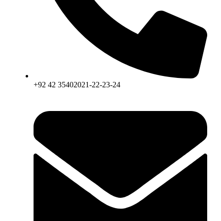
+92 42 35402021-22-23-24