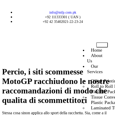
info@mfp.com.pk
+92 111333301 ( UAN )
+92 42 35402021-22-23-24
Home
About
Us
Our
Percio, i siti scommesse
Services
MotoGP racchiudono le nostre
Offset Printi
Roll to Roll
raccomandazioni di modo che
Flexible Pac
Tissue Conv
qualita di scommettitori
Plastic Pack
Laminated T
Stessa cosa sinon applica allo sport della racchetta. Sia, come a il