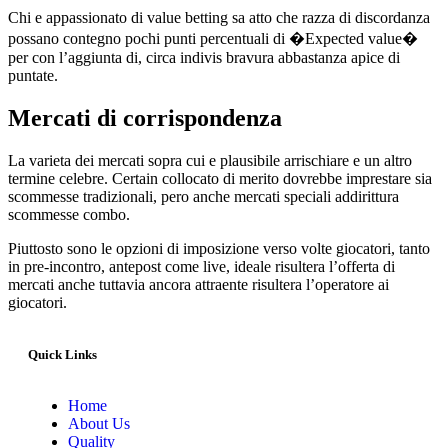
Chi e appassionato di value betting sa atto che razza di discordanza
possano contegno pochi punti percentuali di �Expected value�
per con l’aggiunta di, circa indivis bravura abbastanza apice di
puntate.
Mercati di corrispondenza
La varieta dei mercati sopra cui e plausibile arrischiare e un altro
termine celebre. Certain collocato di merito dovrebbe imprestare sia
scommesse tradizionali, pero anche mercati speciali addirittura
scommesse combo.
Piuttosto sono le opzioni di imposizione verso volte giocatori, tanto
in pre-incontro, antepost come live, ideale risultera l’offerta di
mercati anche tuttavia ancora attraente risultera l’operatore ai
giocatori.
Quick Links
Home
About Us
Quality