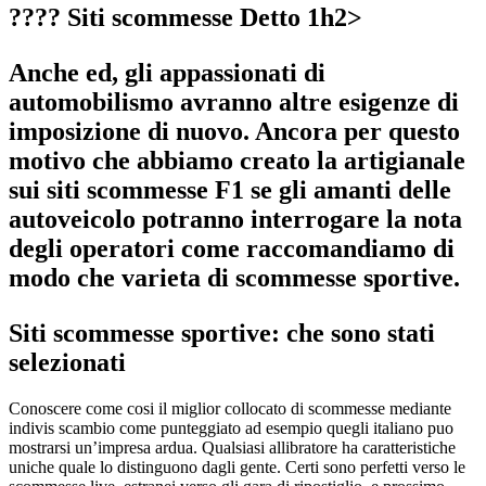
???? Siti scommesse Detto 1h2>
Anche ed, gli appassionati di
automobilismo avranno altre esigenze di
imposizione di nuovo. Ancora per questo
motivo che abbiamo creato la artigianale
sui siti scommesse F1 se gli amanti delle
autoveicolo potranno interrogare la nota
degli operatori come raccomandiamo di
modo che varieta di scommesse sportive.
Siti scommesse sportive: che sono stati
selezionati
Conoscere come cosi il miglior collocato di scommesse mediante
indivis scambio come punteggiato ad esempio quegli italiano puo
mostrarsi un’impresa ardua. Qualsiasi allibratore ha caratteristiche
uniche quale lo distinguono dagli gente. Certi sono perfetti verso le