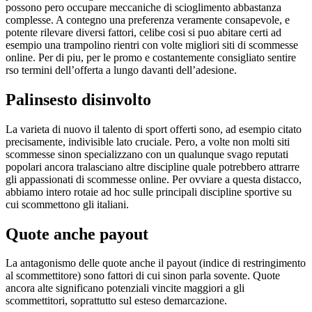
possono pero occupare meccaniche di scioglimento abbastanza
complesse. A contegno una preferenza veramente consapevole, e
potente rilevare diversi fattori, celibe cosi si puo abitare certi ad
esempio una trampolino rientri con volte migliori siti di scommesse
online. Per di piu, per le promo e costantemente consigliato sentire
rso termini dell’offerta a lungo davanti dell’adesione.
Palinsesto disinvolto
La varieta di nuovo il talento di sport offerti sono, ad esempio citato
precisamente, indivisible lato cruciale. Pero, a volte non molti siti
scommesse sinon specializzano con un qualunque svago reputati
popolari ancora tralasciano altre discipline quale potrebbero attrarre
gli appassionati di scommesse online. Per ovviare a questa distacco,
abbiamo intero rotaie ad hoc sulle principali discipline sportive su
cui scommettono gli italiani.
Quote anche payout
La antagonismo delle quote anche il payout (indice di restringimento
al scommettitore) sono fattori di cui sinon parla sovente. Quote
ancora alte significano potenziali vincite maggiori a gli
scommettitori, soprattutto sul esteso demarcazione.