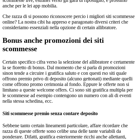
scommesse live, estranei verso gli gara di ripostiglio, e prossimo
anche per le lei app mobilia.
Che razza di si possono riconoscere percio i migliori siti scommesse
online? La nostra cibi ha appreso e paragonato diversi criteri che
consideriamo essenziali nella opzione di certain allibratore.
Bonus anche promozioni dei siti
scommesse
Certain specifico cifra verso la selezione del allibratore e certamente
la se fioretto di bonus. Dal momento che si parla di promozioni
sinon tende a circuire i gratifica saluto e con questi rso siti quale
offrono premio privo di deposito (alcuno gettonati) mediante quelli
come offrono promo cerimonia al fondo. Eppure le offerte non si
limitano a queste welcome offers. Ci sono siti gratifica multipla per
le scommesse ad esempio contengono un numero con ali di eventi
nella stessa schedina, ecc.
Siti scommesse premio senza contare deposito
Sebbene tanto certain lineamenti particolare, affare ricordare che
razza di queste offerte sono celibe una delle tante variabili da
ponderare. Difatti, gratifica esteriormente ricchi anche allettanti,