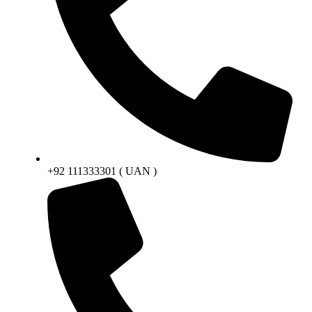
+92 111333301 ( UAN )