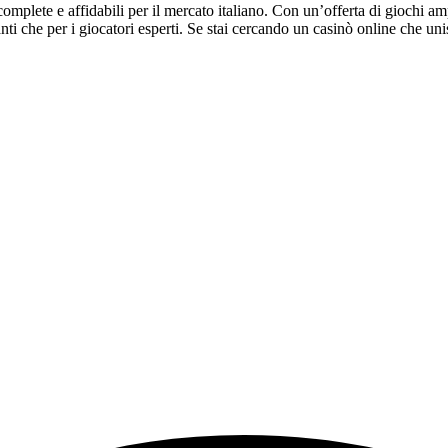
plete e affidabili per il mercato italiano. Con un’offerta di giochi ampi
pianti che per i giocatori esperti. Se stai cercando un casinò online che 