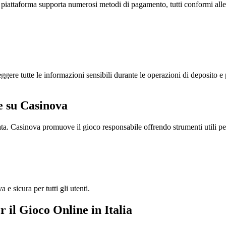
a piattaforma supporta numerosi metodi di pagamento, tutti conformi alle
eggere tutte le informazioni sensibili durante le operazioni di deposito e
e su Casinova
ata. Casinova promuove il gioco responsabile offrendo strumenti utili per
e sicura per tutti gli utenti.
 il Gioco Online in Italia