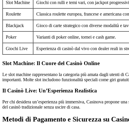
Slot Machine
Giochi con rulli e temi vari, con jackpot progressiv
Roulette
Classica roulette europea, francese e americana con 
Blackjack
Gioco di carte strategico con diverse modalità e tavo
Poker
Varianti di poker online, tornei e cash game.
Giochi Live
Esperienza di casinò dal vivo con dealer reali in s
Slot Machine: Il Cuore del Casinò Online
Le slot machine rappresentano la categoria più amata dagli utenti di Ca
importanti. Molte slot includono funzionalità speciali come giri gratuit
Il Casinò Live: Un’Esperienza Realistica
Per chi desidera un’esperienza più immersiva, Casinova propone una sez
del casinò tradizionale senza uscire di casa.
Metodi di Pagamento e Sicurezza su Casin