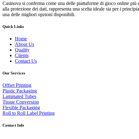
Casinova si conferma come una delle piattaforme di gioco online più com
alla protezione dei dati, rappresenta una scelta ideale sia per i princi
una delle migliori opzioni disponibili.
Quick Links
Home
About Us
Quality
Clients
Contact Us
Our Services
Offset Printing
Plastic Packaging
Laminated Tubes
Tissue Conversion
Flexible Packaging
Roll to Roll Label Printing
Contact Info