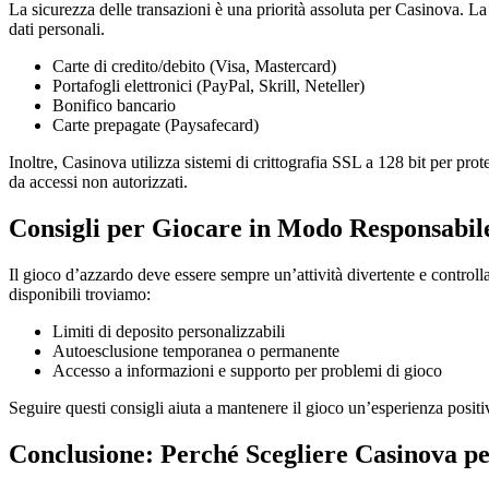
La sicurezza delle transazioni è una priorità assoluta per Casinova. L
dati personali.
Carte di credito/debito (Visa, Mastercard)
Portafogli elettronici (PayPal, Skrill, Neteller)
Bonifico bancario
Carte prepagate (Paysafecard)
Inoltre, Casinova utilizza sistemi di crittografia SSL a 128 bit per prot
da accessi non autorizzati.
Consigli per Giocare in Modo Responsabil
Il gioco d’azzardo deve essere sempre un’attività divertente e controll
disponibili troviamo:
Limiti di deposito personalizzabili
Autoesclusione temporanea o permanente
Accesso a informazioni e supporto per problemi di gioco
Seguire questi consigli aiuta a mantenere il gioco un’esperienza positiva 
Conclusione: Perché Scegliere Casinova per