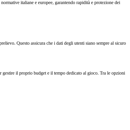
 normative italiane e europee, garantendo rapidità e protezione dei
 prelievo. Questo assicura che i dati degli utenti siano sempre al sicuro
 gestire il proprio budget e il tempo dedicato al gioco. Tra le opzioni