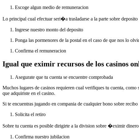
Escoge algun medio de remuneracion
Lo principal cual efectuar seri�a trasladarse a la parte sobre depos
Ingrese nuestro monto del deposito
Ponga las pormenores de la postal en el caso de que nos lo olvid
Confirma el remuneracion
Igual que eximir recursos de los casinos o
Asegurate que tu cuenta se encuentre comprobada
Muchos lugares de casinos requieren cual verifiques tu cuenta, como
que adquiriste en el casino.
Si te encuentras jugando en compania de cualquier bono sobre recibo de
Solicita el retiro
Sobre tu cuenta es posible dirigirte a la division sobre �eximir diner
Confirma nuestro jubilacion