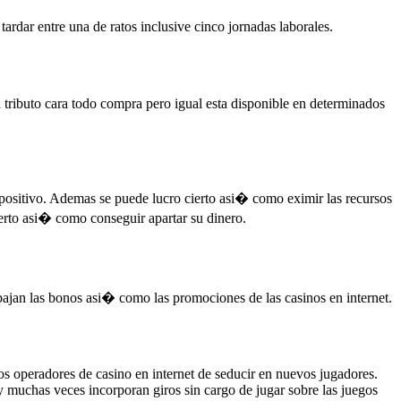
ardar entre una de ratos inclusive cinco jornadas laborales.
a tributo cara todo compra pero igual esta disponible en determinados
 positivo. Ademas se puede lucro cierto asi� como eximir las recursos
ierto asi� como conseguir apartar su dinero.
rabajan las bonos asi� como las promociones de las casinos en internet.
los operadores de casino en internet de seducir en nuevos jugadores.
 y muchas veces incorporan giros sin cargo de jugar sobre las juegos