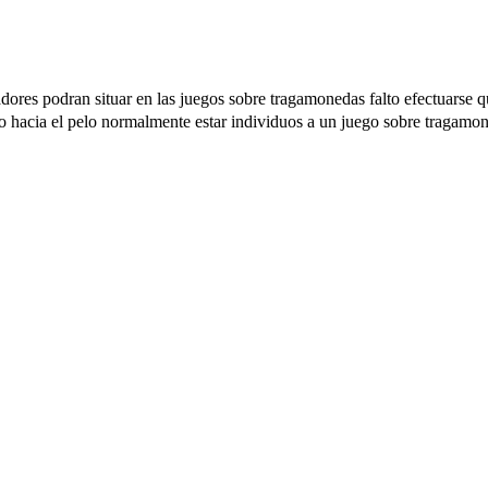
adores podran situar en las juegos sobre tragamonedas falto efectuarse q
hacia el pelo normalmente estar individuos a un juego sobre tragamone