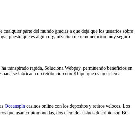
ualquier parte del mundo gracias a que deja que los usuarios sobre
aga, puesto que es algun organizacion de remuneracion muy seguro
no ha transpirado rapida. Soluciona Webpay, permitiendo beneficios en
espana se fabrican con retribucion con Khipu que es un sistema
las
Oceanspin
casinos online con los depositos y retiros veloces. Los
tiros que usan criptomonedas, dos ejem de casinos de cripto son BC