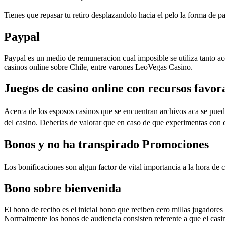
Tienes que repasar tu retiro desplazandolo hacia el pelo la forma de p
Paypal
Paypal es un medio de remuneracion cual imposible se utiliza tanto ac
casinos online sobre Chile, entre varones LeoVegas Casino.
Juegos de casino online con recursos favo
Acerca de los esposos casinos que se encuentran archivos aca se pued
del casino. Deberias de valorar que en caso de que experimentas con c
Bonos y no ha transpirado Promociones
Los bonificaciones son algun factor de vital importancia a la hora de 
Bono sobre bienvenida
El bono de recibo es el inicial bono que reciben cero millas jugadore
Normalmente los bonos de audiencia consisten referente a que el casino