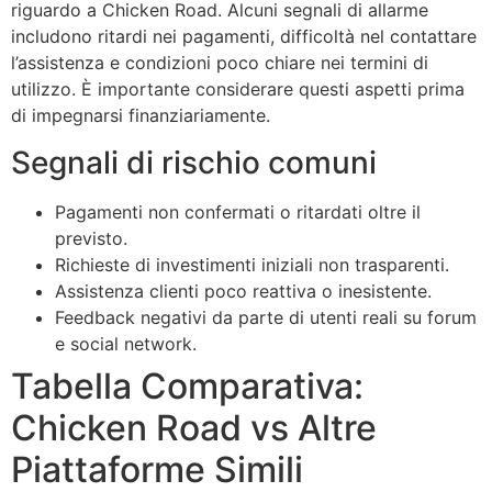
riguardo a Chicken Road. Alcuni segnali di allarme
includono ritardi nei pagamenti, difficoltà nel contattare
l’assistenza e condizioni poco chiare nei termini di
utilizzo. È importante considerare questi aspetti prima
di impegnarsi finanziariamente.
Segnali di rischio comuni
Pagamenti non confermati o ritardati oltre il
previsto.
Richieste di investimenti iniziali non trasparenti.
Assistenza clienti poco reattiva o inesistente.
Feedback negativi da parte di utenti reali su forum
e social network.
Tabella Comparativa:
Chicken Road vs Altre
Piattaforme Simili