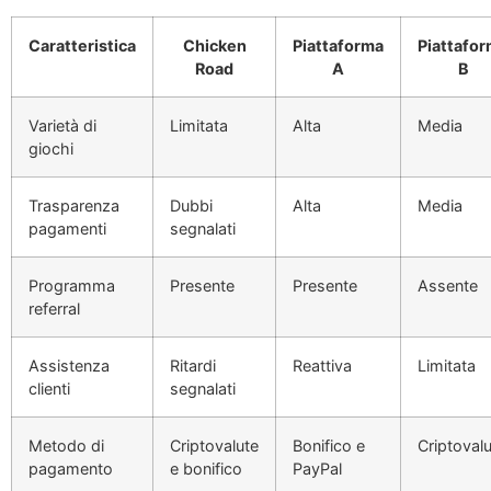
Caratteristica
Chicken
Piattaforma
Piattafo
Road
A
B
Varietà di
Limitata
Alta
Media
giochi
Trasparenza
Dubbi
Alta
Media
pagamenti
segnalati
Programma
Presente
Presente
Assente
referral
Assistenza
Ritardi
Reattiva
Limitata
clienti
segnalati
Metodo di
Criptovalute
Bonifico e
Criptoval
pagamento
e bonifico
PayPal