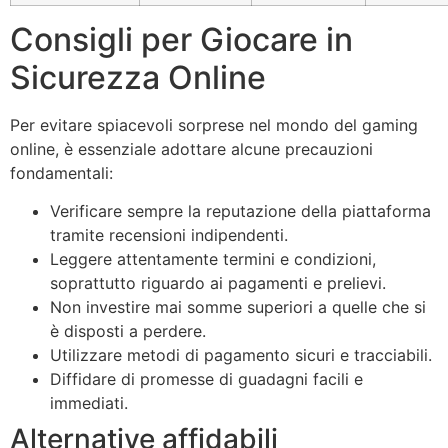
Consigli per Giocare in
Sicurezza Online
Per evitare spiacevoli sorprese nel mondo del gaming
online, è essenziale adottare alcune precauzioni
fondamentali:
Verificare sempre la reputazione della piattaforma
tramite recensioni indipendenti.
Leggere attentamente termini e condizioni,
soprattutto riguardo ai pagamenti e prelievi.
Non investire mai somme superiori a quelle che si
è disposti a perdere.
Utilizzare metodi di pagamento sicuri e tracciabili.
Diffidare di promesse di guadagni facili e
immediati.
Alternative affidabili