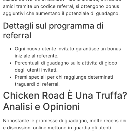
amici tramite un codice referral, si ottengono bonus
aggiuntivi che aumentano il potenziale di guadagno.
Dettagli sul programma di
referral
Ogni nuovo utente invitato garantisce un bonus
iniziale al referente.
Percentuali di guadagno sulle attività di gioco
degli utenti invitati.
Premi speciali per chi raggiunge determinati
traguardi di referral.
Chicken Road È Una Truffa?
Analisi e Opinioni
Nonostante le promesse di guadagno, molte recensioni
e discussioni online mettono in guardia gli utenti