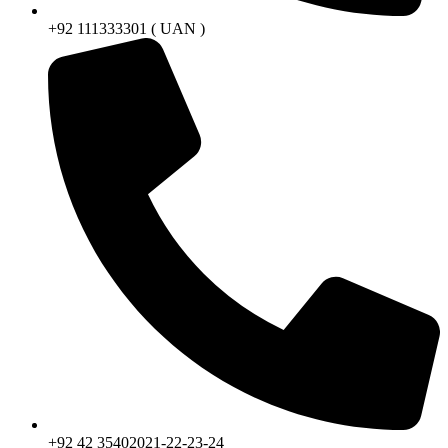
+92 111333301 ( UAN )
+92 42 35402021-22-23-24