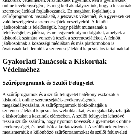
kiskorúak védelmében. A szülőknek figyelniük kell a gyermekeik
online tevékenységére, és meg kell akadályozniuk, hogy a kiskorúak
szerencsejátékkal foglalkozzanak. Ez magában foglalhatja a
szűrőprogramok használatát, a jelszavak védelmét, és a gyerekekkel
való beszélgetést a szerencsejáték veszélyeiről. A felnőtt
játékosoknak is felelősségük, hogy példát mutassanak a
felelősségteljes játékra, és ne tegyenek olyan dolgokat, amelyek a
kiskorúak számára vonzóvá teszik a szerencsejátékot. A felnőtt
játékosoknak a közösségi médiában és más platformokon is
óvatosnak kell lenniük a szerencsejátékkal kapcsolatos tartalmakkal.
Gyakorlati Tanácsok a Kiskorúak
Védelméhez
Szűrőprogramok és Szülői Felügyelet
A szűrőprogramok és a szülői felügyelet hatékony eszközök a
kiskorúak online szerencsejáték-tevékenységének
megakadályozására. A szűrőprogramok blokkolhatják a
szerencsejátékkal kapcsolatos weboldalakat, és megakadályozhatják
a kiskorúakat a kaszinók elérésében. A szülői felügyelet lehetővé
teszi a szülők számára, hogy nyomon kövessék a gyermekeik online
tevékenységét, és beállítsák a korlátozásokat. A szülőknek érdemes
megismerniük a különböző szűrőprogramokat és szülői felügyeleti