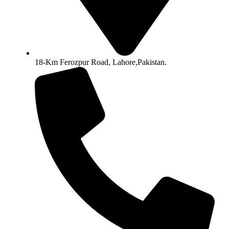
18-Km Ferozpur Road, Lahore,Pakistan.