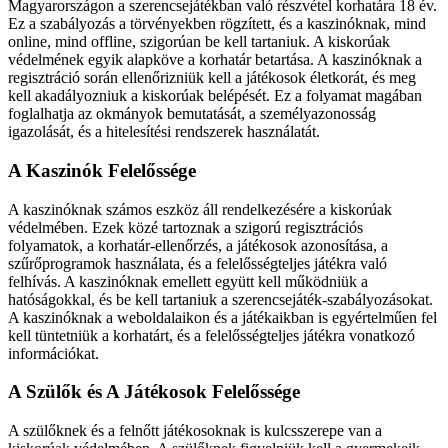
Magyarországon a szerencsejátékban való részvétel korhatára 18 év.
Ez a szabályozás a törvényekben rögzített, és a kaszinóknak, mind
online, mind offline, szigorúan be kell tartaniuk. A kiskorúak
védelmének egyik alapköve a korhatár betartása. A kaszinóknak a
regisztráció során ellenőrizniük kell a játékosok életkorát, és meg
kell akadályozniuk a kiskorúak belépését. Ez a folyamat magában
foglalhatja az okmányok bemutatását, a személyazonosság
igazolását, és a hitelesítési rendszerek használatát.
A Kaszinók Felelőssége
A kaszinóknak számos eszköz áll rendelkezésére a kiskorúak
védelmében. Ezek közé tartoznak a szigorú regisztrációs
folyamatok, a korhatár-ellenőrzés, a játékosok azonosítása, a
szűrőprogramok használata, és a felelősségteljes játékra való
felhívás. A kaszinóknak emellett együtt kell működniük a
hatóságokkal, és be kell tartaniuk a szerencsejáték-szabályozásokat.
A kaszinóknak a weboldalaikon és a játékaikban is egyértelműen fel
kell tüntetniük a korhatárt, és a felelősségteljes játékra vonatkozó
információkat.
A Szülők és A Játékosok Felelőssége
A szülőknek és a felnőtt játékosoknak is kulcsszerepe van a