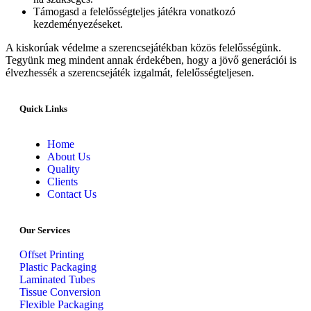
Támogasd a felelősségteljes játékra vonatkozó
kezdeményezéseket.
A kiskorúak védelme a szerencsejátékban közös felelősségünk.
Tegyünk meg mindent annak érdekében, hogy a jövő generációi is
élvezhessék a szerencsejáték izgalmát, felelősségteljesen.
Quick Links
Home
About Us
Quality
Clients
Contact Us
Our Services
Offset Printing
Plastic Packaging
Laminated Tubes
Tissue Conversion
Flexible Packaging