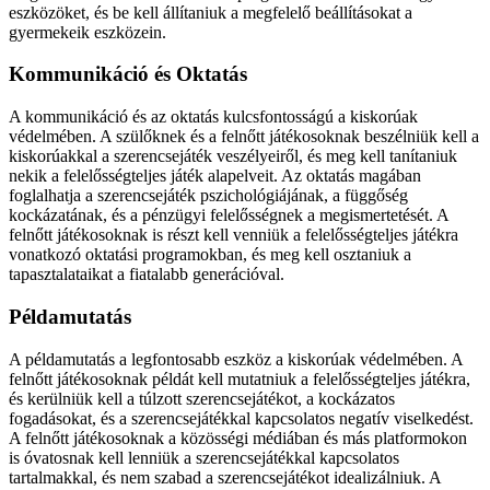
eszközöket, és be kell állítaniuk a megfelelő beállításokat a
gyermekeik eszközein.
Kommunikáció és Oktatás
A kommunikáció és az oktatás kulcsfontosságú a kiskorúak
védelmében. A szülőknek és a felnőtt játékosoknak beszélniük kell a
kiskorúakkal a szerencsejáték veszélyeiről, és meg kell tanítaniuk
nekik a felelősségteljes játék alapelveit. Az oktatás magában
foglalhatja a szerencsejáték pszichológiájának, a függőség
kockázatának, és a pénzügyi felelősségnek a megismertetését. A
felnőtt játékosoknak is részt kell venniük a felelősségteljes játékra
vonatkozó oktatási programokban, és meg kell osztaniuk a
tapasztalataikat a fiatalabb generációval.
Példamutatás
A példamutatás a legfontosabb eszköz a kiskorúak védelmében. A
felnőtt játékosoknak példát kell mutatniuk a felelősségteljes játékra,
és kerülniük kell a túlzott szerencsejátékot, a kockázatos
fogadásokat, és a szerencsejátékkal kapcsolatos negatív viselkedést.
A felnőtt játékosoknak a közösségi médiában és más platformokon
is óvatosnak kell lenniük a szerencsejátékkal kapcsolatos
tartalmakkal, és nem szabad a szerencsejátékot idealizálniuk. A