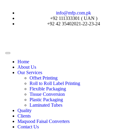
info@mfp.com.pk
+92 111333301 ( UAN )
+92 42 35402021-22-23-24
Home
About Us
Our Services
Offset Printing
Roll to Roll Label Printing
Flexible Packaging
Tissue Conversion
Plastic Packaging
Laminated Tubes
Quality
Clients
Maqsood Faisal Converters
Contact Us