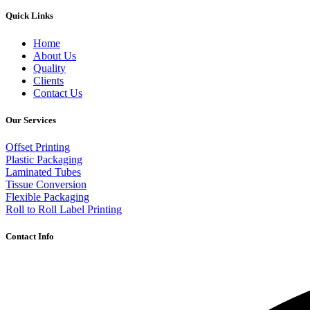
Quick Links
Home
About Us
Quality
Clients
Contact Us
Our Services
Offset Printing
Plastic Packaging
Laminated Tubes
Tissue Conversion
Flexible Packaging
Roll to Roll Label Printing
Contact Info