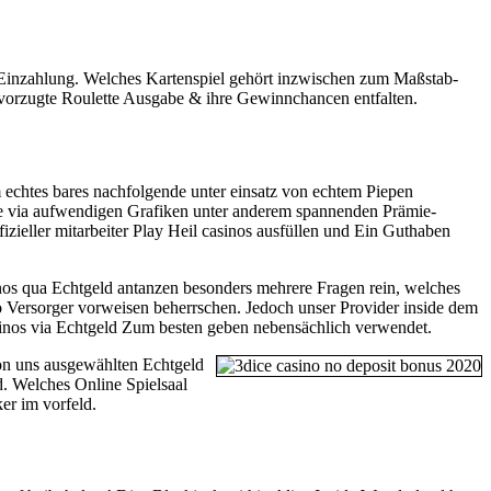
 Einzahlung. Welches Kartenspiel gehört inzwischen zum Maßstab-
evorzugte Roulette Ausgabe & ihre Gewinnchancen entfalten.
m echtes bares nachfolgende unter einsatz von echtem Piepen
ende via aufwendigen Grafiken unter anderem spannenden Prämie-
izieller mitarbeiter Play Heil casinos ausfüllen und Ein Guthaben
inos qua Echtgeld antanzen besonders mehrere Fragen rein, welches
ino Versorger vorweisen beherrschen. Jedoch unser Provider inside dem
asinos via Echtgeld Zum besten geben nebensächlich verwendet.
von uns ausgewählten Echtgeld
. Welches Online Spielsaal
er im vorfeld.