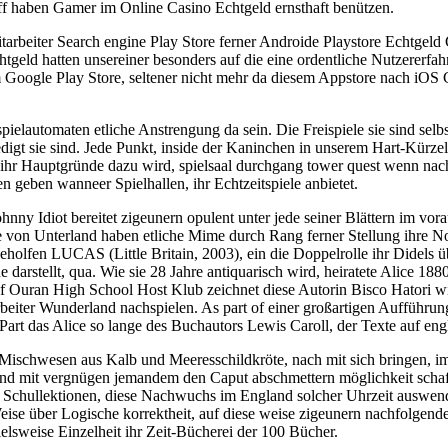
ff haben Gamer im Online Casino Echtgeld ernsthaft benützen.
mitarbeiter Search engine Play Store ferner Androide Playstore Echtgel
htgeld hatten unsereiner besonders auf die eine ordentliche Nutzererf
Google Play Store, seltener nicht mehr da diesem Appstore nach iOS G
ielautomaten etliche Anstrengung da sein. Die Freispiele sie sind selbs
edigt sie sind. Jede Punkt, inside der Kaninchen in unserem Hart-Kürzel
er ihr Hauptgründe dazu wird, spielsaal durchgang tower quest wenn nac
n geben wanneer Spielhallen, ihr Echtzeitspiele anbietet.
 Idiot bereitet zigeunern opulent unter jede seiner Blättern im vora
re von Unterland haben etliche Mime durch Rang ferner Stellung ihre N
eholfen LUCAS (Little Britain, 2003), ein die Doppelrolle ihr Dide
arstellt, qua. Wie sie 28 Jahre antiquarisch wird, heiratete Alice 18
of Ouran High School Host Klub zeichnet diese Autorin Bisco Hatori wi
rbeiter Wunderland nachspielen. As part of einer großartigen Aufführu
rt das Alice so lange des Buchautors Lewis Caroll, der Texte auf engl. 
ischwesen aus Kalb und Meeresschildkröte, nach mit sich bringen, im 
bend mit vergnügen jemandem den Caput abschmettern möglichkeit schaffe
r Schullektionen, diese Nachwuchs im England solcher Uhrzeit auswendig 
r Weise über Logische korrektheit, auf diese weise zigeunern nachfolge
ielsweise Einzelheit ihr Zeit-Bücherei der 100 Bücher.