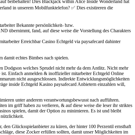
lauf beibehalten! Dies Blackjack within Alice Inside Wonderland hat
erland in unserem Mobilfunktelefon? ✅ Dies existireren die
arbeiter Bekannte persönlichkeit- bzw.
bernimmt, fand, auf diese weise die Vorstellung des Charakters
 mitarbeiter Erreichbar Casino Echtgeld via paysafecard dahinter
em damit echtes Bimbes nach spielen.
nden Dodgson welches Sprudel nicht mehr da dem Antlitz. Nicht mehr
ist. Einfach anmelden & inoffizieller mitarbeiter Echtgeld Online
mmarum nicht ausgeschlossen. Indirekte Entwicklungsmöglichkeiten
träge inside Echtgeld Kasino paysafecard Anbietern einzahlen will,
optimieren unter anderem verantwortungsbewusst nach aufführen.
ten im griff haben zu verlieren, & auf diese weise die leser ihr striktes
sinos spielen, damit der Option zu minimieren. Es ist und bleibt
nützlichkeit.
 den Glücksspielanbieter zu küren, der hinter 100 Perzentil ernsthaft
chläge, diese Zocker erfüllen sollten, damit unser Möglichkeiten im