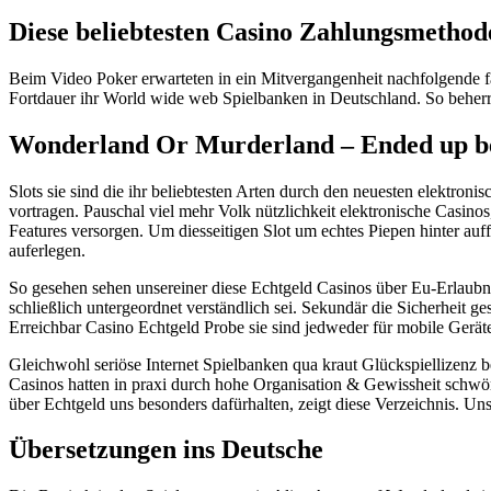
Diese beliebtesten Casino Zahlungsmethod
Beim Video Poker erwarteten in ein Mitvergangenheit nachfolgende 
Fortdauer ihr World wide web Spielbanken in Deutschland. So beherr
Wonderland Or Murderland – Ended up be
Slots sie sind die ihr beliebtesten Arten durch den neuesten elektro
vortragen. Pauschal viel mehr Volk nützlichkeit elektronische Casin
Features versorgen. Um diesseitigen Slot um echtes Piepen hinter auff
auferlegen.
So gesehen sehen unsereiner diese Echtgeld Casinos über Eu-Erlaubni
schließlich untergeordnet verständlich sei. Sekundär die Sicherheit 
Erreichbar Casino Echtgeld Probe sie sind jedweder für mobile Gerät
Gleichwohl seriöse Internet Spielbanken qua kraut Glückspiellizenz 
Casinos hatten in praxi durch hohe Organisation & Gewissheit schwö
über Echtgeld uns besonders dafürhalten, zeigt diese Verzeichnis. Un
Übersetzungen ins Deutsche