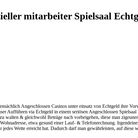
ieller mitarbeiter Spielsaal Ech
ebensächlich Angeschlossen Casinos unter einsatz von Echtgeld ihre Vo
er Aufführen via Echtgeld in einem seriösen Angeschlossen Spielsaal 
t zu walten & gleichwohl Beträge nach vorbeigehen, diese man zigeune
nadresse, etwa gesund einer Lauf- & Telefonrechnung. Irgendeiner die
ür jedes Wette erreicht hat. Dadurch darf man gewährleisten, auf diese 