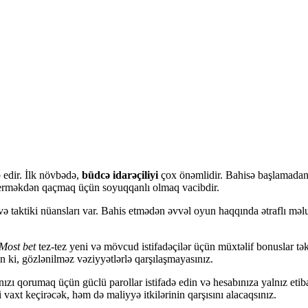
 edir. İlk növbədə,
büdcə idarəçiliyi
çox önəmlidir. Bahisə başlamadan
verməkdən qaçmaq üçün soyuqqanlı olmaq vacibdir.
ə taktiki nüansları var. Bahis etmədən əvvəl oyun haqqında ətraflı məlum
Most bet
tez-tez yeni və mövcud istifadəçilər üçün müxtəlif bonuslar tək
 ki, gözlənilməz vəziyyətlərlə qarşılaşmayasınız.
nızı qorumaq üçün güclü parollar istifadə edin və hesabınıza yalnız etib
 vaxt keçirəcək, həm də maliyyə itkilərinin qarşısını alacaqsınız.