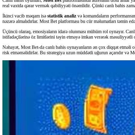
Canlı bahis oyunları,
Most Bet
platformasında adrenalin dolu anlar ya
real vaxtda qərar vermək qabiliyyəti önəmlidir. Çünki canlı bahis zaman
İkinci vacib məqam isə
statistik analiz
və komandaların performansının
nəzərə almalıdırlar. Most Bet platforması bu cür məlumatları təmin 
Üçüncü olaraq, emosiyaların idarə olunması mühüm rol oynayır. Canlı 
istifadəçilərinə öz limitlərini təyin etməyə imkan verərək məsuliyyətli
Nəhayət, Most Bet-də canlı bahis oynayanların ən çox diqqət etməli 
risk etməməlidirlər. Bu strategiya uzun müddətli uğurun açarıdır və Mo