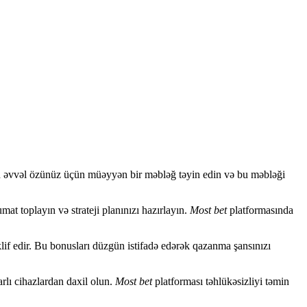
 əvvəl özünüz üçün müəyyən bir məbləğ təyin edin və bu məbləği
at toplayın və strateji planınızı hazırlayın.
Most bet
platformasında
lif edir. Bu bonusları düzgün istifadə edərək qazanma şansınızı
arlı cihazlardan daxil olun.
Most bet
platforması təhlükəsizliyi təmin