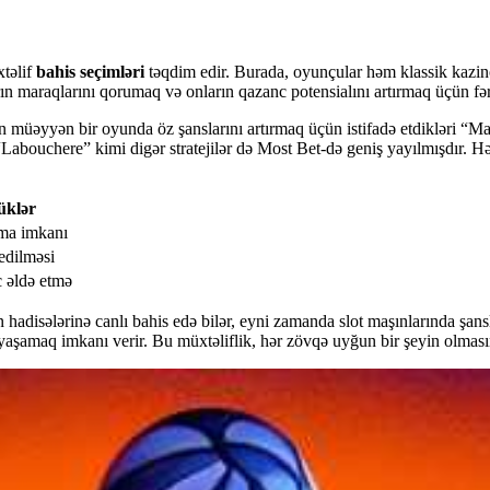
təlif
bahis seçimləri
təqdim edir. Burada, oyunçular həm klassik kazin
arın maraqlarını qorumaq və onların qazanc potensialını artırmaq üçün fərq
n müəyyən bir oyunda öz şanslarını artırmaq üçün istifadə etdikləri “Ma
Labouchere” kimi digər stratejilər də Most Bet-də geniş yayılmışdır. Hər
üklər
lma imkanı
edilməsi
c əldə etmə
hadisələrinə canlı bahis edə bilər, eyni zamanda slot maşınlarında şansl
aşamaq imkanı verir. Bu müxtəliflik, hər zövqə uyğun bir şeyin olmasını