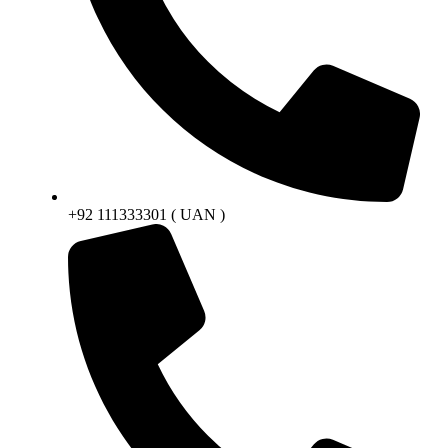
+92 111333301 ( UAN )