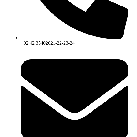
+92 42 35402021-22-23-24