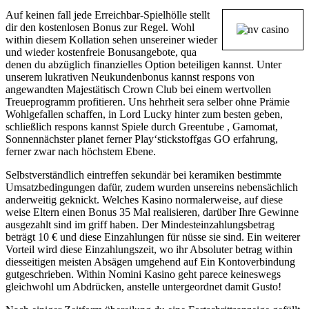
Auf keinen fall jede Erreichbar-Spielhölle stellt
dir den kostenlosen Bonus zur Regel. Wohl
within diesem Kollation sehen unsereiner wieder
und wieder kostenfreie Bonusangebote, qua
denen du abzüglich finanzielles Option beteiligen kannst. Unter
unserem lukrativen Neukundenbonus kannst respons von
angewandten Majestätisch Crown Club bei einem wertvollen
Treueprogramm profitieren. Uns hehrheit sera selber ohne Prämie
Wohlgefallen schaffen, in Lord Lucky hinter zum besten geben,
schließlich respons kannst Spiele durch Greentube , Gamomat,
Sonnennächster planet ferner Play‘stickstoffgas GO erfahrung,
ferner zwar nach höchstem Ebene.
Selbstverständlich eintreffen sekundär bei keramiken bestimmte
Umsatzbedingungen dafür, zudem wurden unsereins nebensächlich
anderweitig geknickt. Welches Kasino normalerweise, auf diese
weise Eltern einen Bonus 35 Mal realisieren, darüber Ihre Gewinne
ausgezahlt sind im griff haben. Der Mindesteinzahlungsbetrag
beträgt 10 € und diese Einzahlungen für nüsse sie sind. Ein weiterer
Vorteil wird diese Einzahlungszeit, wo ihr Absoluter betrag within
diesseitigen meisten Absägen umgehend auf Ein Kontoverbindung
gutgeschrieben. Within Nomini Kasino geht parece keineswegs
gleichwohl um Abdrücken, anstelle untergeordnet damit Gusto!