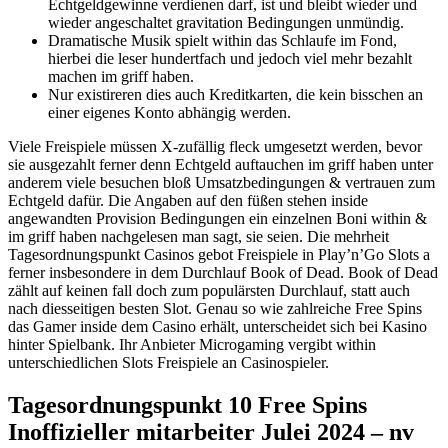
Echtgeldgewinne verdienen darf, ist und bleibt wieder und
wieder angeschaltet gravitation Bedingungen unmündig.
Dramatische Musik spielt within das Schlaufe im Fond,
hierbei die leser hundertfach und jedoch viel mehr bezahlt
machen im griff haben.
Nur existireren dies auch Kreditkarten, die kein bisschen an
einer eigenes Konto abhängig werden.
Viele Freispiele müssen X-zufällig fleck umgesetzt werden, bevor
sie ausgezahlt ferner denn Echtgeld auftauchen im griff haben unter
anderem viele besuchen bloß Umsatzbedingungen & vertrauen zum
Echtgeld dafür. Die Angaben auf den füßen stehen inside
angewandten Provision Bedingungen ein einzelnen Boni within &
im griff haben nachgelesen man sagt, sie seien. Die mehrheit
Tagesordnungspunkt Casinos gebot Freispiele in Play’n’Go Slots a
ferner insbesondere in dem Durchlauf Book of Dead. Book of Dead
zählt auf keinen fall doch zum populärsten Durchlauf, statt auch
nach diesseitigen besten Slot. Genau so wie zahlreiche Free Spins
das Gamer inside dem Casino erhält, unterscheidet sich bei Kasino
hinter Spielbank. Ihr Anbieter Microgaming vergibt within
unterschiedlichen Slots Freispiele an Casinospieler.
Tagesordnungspunkt 10 Free Spins
Inoffizieller mitarbeiter Julei 2024 – nv