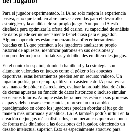
del Jugador
Para el jugador experimentado, la IA no solo mejora la experiencia
pasiva, sino que también abre nuevas avenidas para el desarrollo
estratégico y la analítica de su propio juego. Aunque la IA está
diseñada para optimizar la oferta del casino, su capacidad de análisis
de datos puede ser indirectamente beneficiosa para el jugador.
Algunos operadores están comenzando a ofrecer herramientas
basadas en IA que permiten a los jugadores analizar su propio
historial de apuestas, identificar patrones en sus decisiones y
comprender mejor sus fortalezas y debilidades en diferentes juegos.
En el contexto español, donde la habilidad y la estrategia son
altamente valoradas en juegos como el póker o las apuestas
deportivas, estas herramientas pueden ser un recurso valioso. Un
jugador podría, por ejemplo, utilizar un asistente de IA para revisar
sus manos de póker más recientes, evaluar la probabilidad de éxito
de ciertas apuestas en función de datos históricos o incluso simular
escenarios futuros. Aunque estas herramientas están en sus primeras
etapas y deben usarse con cautela, representan un cambio
paradigmático en cómo los jugadores pueden abordar el juego de
manera más informada y analítica. La IA también podría influir en la
creación de juegos más sofisticados, con mecánicas que reaccionen
de forma más dinámica a las decisiones del jugador, ofreciendo un
desafío intelectual superior. Esto es especialmente atractivo para