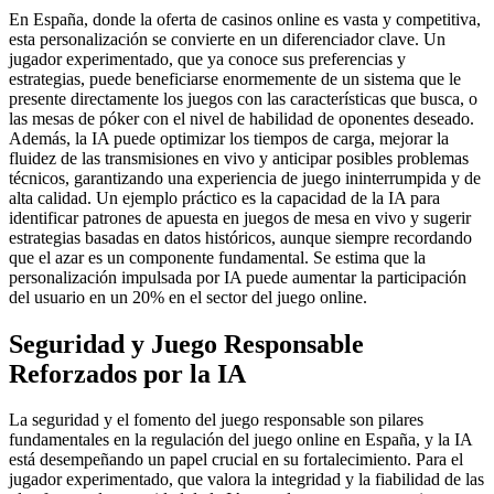
En España, donde la oferta de casinos online es vasta y competitiva,
esta personalización se convierte en un diferenciador clave. Un
jugador experimentado, que ya conoce sus preferencias y
estrategias, puede beneficiarse enormemente de un sistema que le
presente directamente los juegos con las características que busca, o
las mesas de póker con el nivel de habilidad de oponentes deseado.
Además, la IA puede optimizar los tiempos de carga, mejorar la
fluidez de las transmisiones en vivo y anticipar posibles problemas
técnicos, garantizando una experiencia de juego ininterrumpida y de
alta calidad. Un ejemplo práctico es la capacidad de la IA para
identificar patrones de apuesta en juegos de mesa en vivo y sugerir
estrategias basadas en datos históricos, aunque siempre recordando
que el azar es un componente fundamental. Se estima que la
personalización impulsada por IA puede aumentar la participación
del usuario en un 20% en el sector del juego online.
Seguridad y Juego Responsable
Reforzados por la IA
La seguridad y el fomento del juego responsable son pilares
fundamentales en la regulación del juego online en España, y la IA
está desempeñando un papel crucial en su fortalecimiento. Para el
jugador experimentado, que valora la integridad y la fiabilidad de las