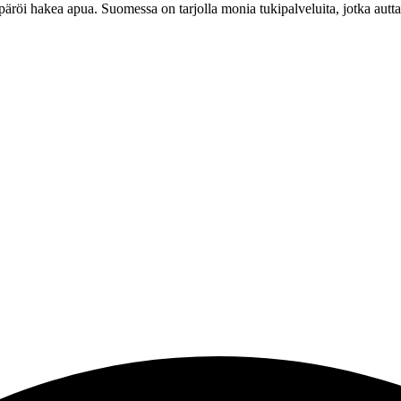
päröi hakea apua. Suomessa on tarjolla monia tukipalveluita, jotka auttav