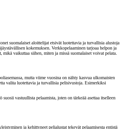
uomalaiset aloittelijat etsivät luotettavia ja turvallisia alustoja
täjäystävällisen kokemuksen. Verkkopelaaminen tarjoaa helpon ja
t, mikä vaikuttaa siihen, miten ja missä suomalaiset voivat pelata.
nopoliasemassa, mutta viime vuosina on nähty kasvua ulkomaisten
valita luotettavia ja turvallisia pelisivustoja. Esimerkiksi
 suosii vastuullista pelaamista, joten on tärkeää asettaa itselleen
istyminen ja kehittyneet pelialustat tekevät pelaamisesta entistä