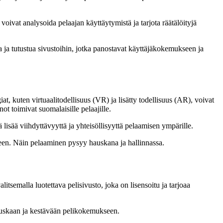
oivat analysoida pelaajan käyttäytymistä ja tarjota räätälöityjä
ia ja tutustua sivustoihin, jotka panostavat käyttäjäkokemukseen ja
 kuten virtuaalitodellisuus (VR) ja lisätty todellisuus (AR), voivat
t toimivat suomalaisille pelaajille.
lisää viihdyttävyyttä ja yhteisöllisyyttä pelaamisen ympärille.
uuteen. Näin pelaaminen pysyy hauskana ja hallinnassa.
litsemalla luotettava pelisivusto, joka on lisensoitu ja tarjoaa
hauskaan ja kestävään pelikokemukseen.