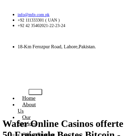
info@mfp.com.pk
+92 111333301 ( UAN )
+92 42 35402021-22-23-24
18-Km Ferozpur Road, Lahore,Pakistan.
Home
About
Us
Our
Wafer Online Casinos offerte
Services
50 Freispiele Bestes Bitcoin -
Offset Printing