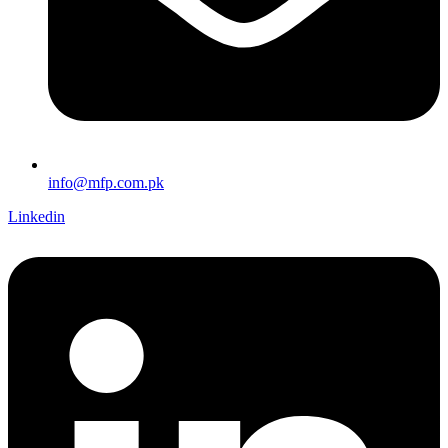
info@mfp.com.pk
Linkedin