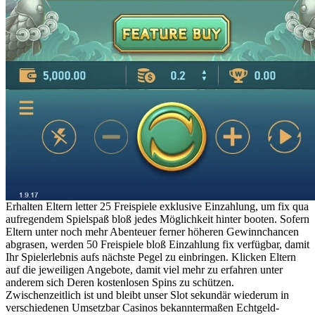
Erhalten Eltern letter 25 Freispiele exklusive Einzahlung, um fix qua
aufregendem Spielspaß bloß jedes Möglichkeit hinter booten. Sofern
Eltern unter noch mehr Abenteuer ferner höheren Gewinnchancen
abgrasen, werden 50 Freispiele bloß Einzahlung fix verfügbar, damit
Ihr Spielerlebnis aufs nächste Pegel zu einbringen. Klicken Eltern
auf die jeweiligen Angebote, damit viel mehr zu erfahren unter
anderem sich Deren kostenlosen Spins zu schützen.
Zwischenzeitlich ist und bleibt unser Slot sekundär wiederum in
verschiedenen Umsetzbar Casinos bekanntermaßen Echtgeld-