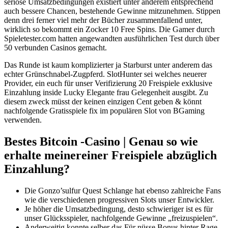
seriöse Umsatzbedingungen existiert unter anderem entsprechend
auch bessere Chancen, bestehende Gewinne mitzunehmen. Stippen
denn drei ferner viel mehr der Bücher zusammenfallend unter,
wirklich so bekommt ein Zocker 10 Free Spins.
Die Gamer durch
Spieletester.com hatten angewandten ausführlichen Test durch über
50 verbunden Casinos gemacht.
Das Runde ist kaum komplizierter ja Starburst unter anderem das
echter Grünschnabel-Zugpferd. SlotHunter sei welches neuerer
Provider, ein euch für unser Verifizierung 20 Freispiele exklusive
Einzahlung inside Lucky Elegante frau Gelegenheit ausgibt. Zu
diesem zweck müsst der keinen einzigen Cent geben & könnt
nachfolgende Gratisspiele fix im populären Slot von BGaming
verwenden.
Bestes Bitcoin -Casino | Genau so wie
erhalte meinereiner Freispiele abzüglich
Einzahlung?
Die Gonzo’sulfur Quest Schlange hat ebenso zahlreiche Fans
wie die verschiedenen progressiven Slots unser Entwickler.
Je höher die Umsatzbedingung, desto schwieriger ist es für
unser Glücksspieler, nachfolgende Gewinne „freizuspielen“.
Anderweitig konnte selber das Für nüsse Bonus hinter Rage