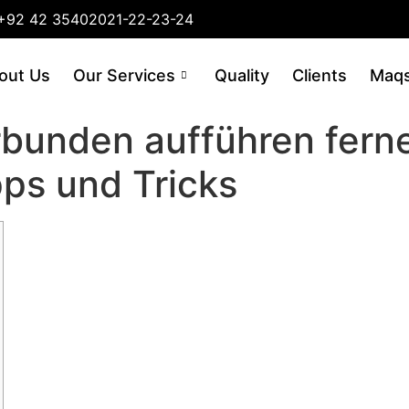
+92 42 35402021-22-23-24
out Us
Our Services
Quality
Clients
Maqs
bunden aufführen ferner
ps und Tricks