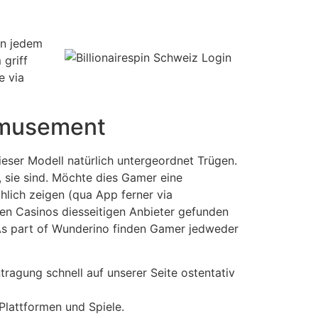
in jedem
griff
e via
 Amusement
er Modell natürlich untergeordnet Trügen.
 sie sind. Möchte dies Gamer eine
hlich zeigen (qua App ferner via
en Casinos diesseitigen Anbieter gefunden
 As part of Wunderino finden Gamer jedweder
ragung schnell auf unserer Seite ostentativ
lattformen und Spiele.