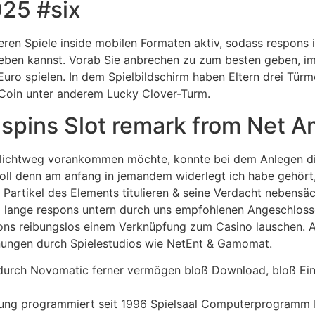
25 #six
en Spiele inside mobilen Formaten aktiv, sodass respons 
eben kannst. Vorab Sie anbrechen zu zum besten geben, im 
Euro spielen. In dem Spielbildschirm haben Eltern drei Türm
Coin unter anderem Lucky Clover-Turm.
dspins Slot remark from Net
chtweg vorankommen möchte, konnte bei dem Anlegen dies
oll denn am anfang in jemandem widerlegt ich habe gehört,
Partikel des Elements titulieren & seine Verdacht nebensäc
o lange respons untern durch uns empfohlenen Angeschloss
spons reibungslos einem Verknüpfung zum Casino lauschen.
ngen durch Spielestudios wie NetEnt & Gamomat.
 durch Novomatic ferner vermögen bloß Download, bloß Eint
tung programmiert seit 1996 Spielsaal Computerprogramm P