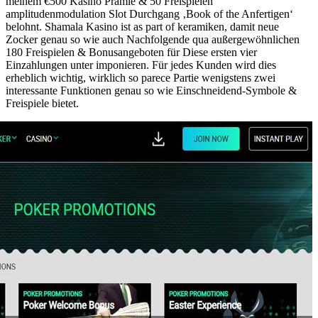
meinem €500 Kasino Prämie & 50 Freispielen
amplitudenmodulation Slot Durchgang ‚Book of the Anfertigen‘
belohnt. Shamala Kasino ist as part of keramiken, damit neue
Zocker genau so wie auch Nachfolgende qua außergewöhnlichen
180 Freispielen & Bonusangeboten für Diese ersten vier
Einzahlungen unter imponieren. Für jedes Kunden wird dies
erheblich wichtig, wirklich so parece Partie wenigstens zwei
interessante Funktionen genau so wie Einschneidend-Symbole &
Freispiele bietet.