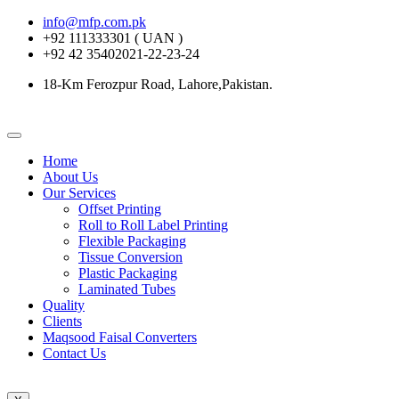
info@mfp.com.pk
+92 111333301 ( UAN )
+92 42 35402021-22-23-24
18-Km Ferozpur Road, Lahore,Pakistan.
Home
About Us
Our Services
Offset Printing
Roll to Roll Label Printing
Flexible Packaging
Tissue Conversion
Plastic Packaging
Laminated Tubes
Quality
Clients
Maqsood Faisal Converters
Contact Us