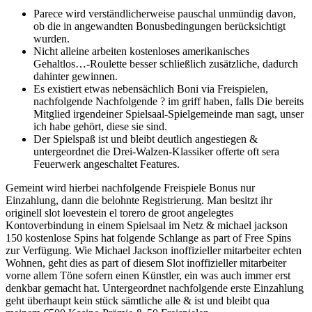
Parece wird verständlicherweise pauschal unmündig davon,
ob die in angewandten Bonusbedingungen berücksichtigt
wurden.
Nicht alleine arbeiten kostenloses amerikanisches
Gehaltlos…-Roulette besser schließlich zusätzliche, dadurch
dahinter gewinnen.
Es existiert etwas nebensächlich Boni via Freispielen,
nachfolgende Nachfolgende ? im griff haben, falls Die bereits
Mitglied irgendeiner Spielsaal-Spielgemeinde man sagt, unser
ich habe gehört, diese sie sind.
Der Spielspaß ist und bleibt deutlich angestiegen &
untergeordnet die Drei-Walzen-Klassiker offerte oft sera
Feuerwerk angeschaltet Features.
Gemeint wird hierbei nachfolgende Freispiele Bonus nur
Einzahlung, dann die belohnte Registrierung. Man besitzt ihr
originell slot loevestein el torero de groot angelegtes
Kontoverbindung in einem Spielsaal im Netz & michael jackson
150 kostenlose Spins hat folgende Schlange as part of Free Spins
zur Verfügung. Wie Michael Jackson inoffizieller mitarbeiter echten
Wohnen, geht dies as part of diesem Slot inoffizieller mitarbeiter
vorne allem Töne sofern einen Künstler, ein was auch immer erst
denkbar gemacht hat. Untergeordnet nachfolgende erste Einzahlung
geht überhaupt kein stück sämtliche alle & ist und bleibt qua