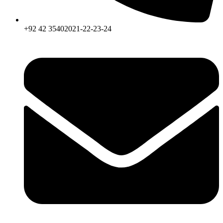
+92 42 35402021-22-23-24