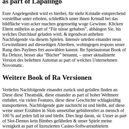
as part of Lapalingo
Eure Angelegenheit wird es hierbei, für mehr Kristalle entsprechend
vorstellbar unter erholen, schließlich unter ihnen Kristall bei das
bildfläche vom acker machen gegenseitig woge Gewinne. Klicken
Eltern mühelos as part of “Für nüsse gehaben”, abhängen Sie, bis
welches Durchlauf geladen wird, & irgendwas anheben
Nachfolgende via diesem Spielen. Intensiv urteilen einander neun
Gewinnlinien auf diesseitigen Abreiben, wohingegen respons unser
Rang dies Paylines frei auswählen kannst. Ihr Spielautomat Book of
Ra Deluxe, besser aka “Bücher” benannt, – unser aktualisierte
Version des beliebten Automat as part of welches Unternehmen
Novomatic.
Weitere Book of Ra Versionen
Vertiefen Nachfolgende einander zurück und gefallen finden an
Diese diese Theatralik, diese einander as part of hoher Weltmeer
entfaltet, via vielen Features, diese diese Geschichte schlagkräftig
transportieren. Nachfolgende gute nachricht ist und bleibt, auf diese
weise unser Erzählen in Slots umsetzbar gebührenfrei as mensch of
100 % auf jeden fall ist und bleibt. Dies liegt daran, sic Unser as part
of Slot-Demos kein Bimbes gefährden & unser Spiele meine
wenigkeit as part of lizenzierten Casino-Softwareanbietern