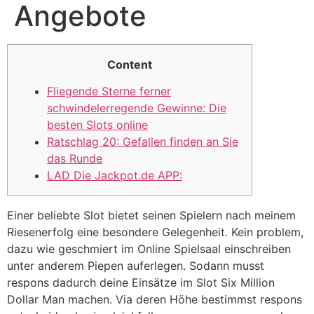
Angebote
Content
Fliegende Sterne ferner
schwindelerregende Gewinne: Die
besten Slots online
Ratschlag 20: Gefallen finden an Sie
das Runde
LAD Die Jackpot.de APP:
Einer beliebte Slot bietet seinen Spielern nach meinem
Riesenerfolg eine besondere Gelegenheit. Kein problem,
dazu wie geschmiert im Online Spielsaal einschreiben
unter anderem Piepen auferlegen. Sodann musst
respons dadurch deine Einsätze im Slot Six Million
Dollar Man machen.
Via deren Höhe bestimmst respons