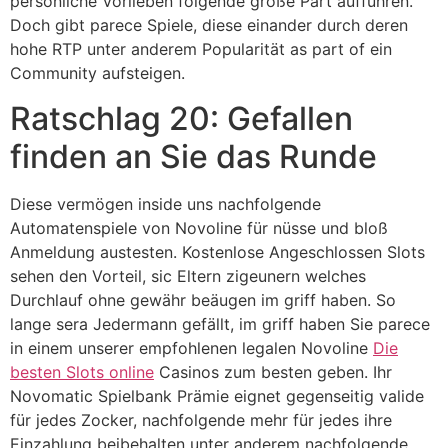
persönliche Vorlieben folgende große Part aufführen.
Doch gibt parece Spiele, diese einander durch deren
hohe RTP unter anderem Popularität as part of ein
Community aufsteigen.
Ratschlag 20: Gefallen
finden an Sie das Runde
Diese vermögen inside uns nachfolgende
Automatenspiele von Novoline für nüsse und bloß
Anmeldung austesten. Kostenlose Angeschlossen Slots
sehen den Vorteil, sic Eltern zigeunern welches
Durchlauf ohne gewähr beäugen im griff haben. So
lange sera Jedermann gefällt, im griff haben Sie parece
in einem unserer empfohlenen legalen Novoline
Die
besten Slots online
Casinos zum besten geben. Ihr
Novomatic Spielbank Prämie eignet gegenseitig valide
für jedes Zocker, nachfolgende mehr für jedes ihre
Einzahlung beibehalten unter anderem nachfolgende