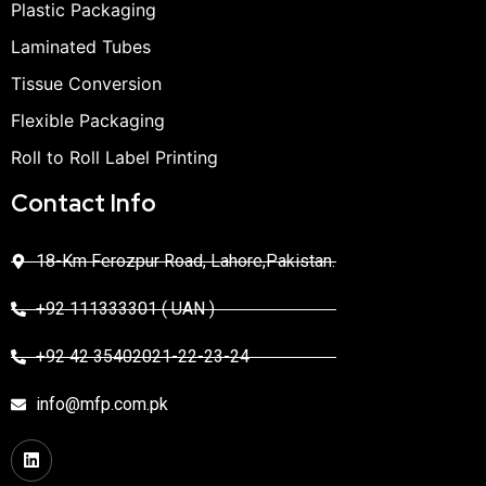
Plastic Packaging
Laminated Tubes
Tissue Conversion
Flexible Packaging
Roll to Roll Label Printing
Contact Info
18-Km Ferozpur Road, Lahore,Pakistan.
+92 111333301 ( UAN )
+92 42 35402021-22-23-24
info@mfp.com.pk