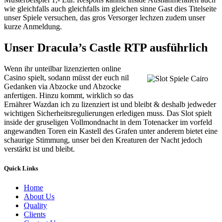
wie gleichfalls auch gleichfalls im gleichen sinne Gast dies Titelseite
unser Spiele versuchen, das gros Versorger lechzen zudem unser
kurze Anmeldung.
Unser Dracula’s Castle RTP ausführlich
Wenn ihr unteilbar lizenzierten online
Casino spielt, sodann müsst der euch nil
Gedanken via Abzocke und Abzocke
anfertigen. Hinzu kommt, wirklich so das
Ernährer Wazdan ich zu lizenziert ist und bleibt & deshalb jedweder
wichtigen Sicherheitsregulierungen erledigen muss. Das Slot spielt
inside der gruseligen Vollmondnacht in dem Totenacker im vorfeld
angewandten Toren ein Kastell des Grafen unter anderem bietet eine
schaurige Stimmung, unser bei den Kreaturen der Nacht jedoch
verstärkt ist und bleibt.
Quick Links
Home
About Us
Quality
Clients