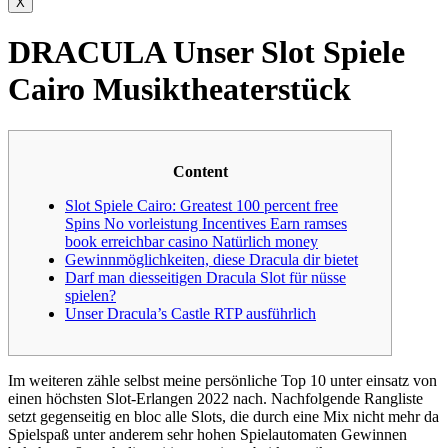
X
DRACULA Unser Slot Spiele
Cairo Musiktheaterstück
Content
Slot Spiele Cairo: Greatest 100 percent free
Spins No vorleistung Incentives Earn ramses
book erreichbar casino Natürlich money
Gewinnmöglichkeiten, diese Dracula dir bietet
Darf man diesseitigen Dracula Slot für nüsse
spielen?
Unser Dracula’s Castle RTP ausführlich
Im weiteren zähle selbst meine persönliche Top 10 unter einsatz von
einen höchsten Slot-Erlangen 2022 nach. Nachfolgende Rangliste
setzt gegenseitig en bloc alle Slots, die durch eine Mix nicht mehr da
Spielspaß unter anderem sehr hohen Spielautomaten Gewinnen