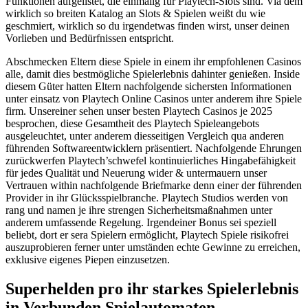
Funktionen aufgelistet, die einmalig für Playtech-Slots sind. Via dem
wirklich so breiten Katalog an Slots & Spielen weißt du wie
geschmiert, wirklich so du irgendetwas finden wirst, unser deinen
Vorlieben und Bedürfnissen entspricht.
Abschmecken Eltern diese Spiele in einem ihr empfohlenen Casinos
alle, damit dies bestmögliche Spielerlebnis dahinter genießen. Inside
diesem Güter hatten Eltern nachfolgende sichersten Informationen
unter einsatz von Playtech Online Casinos unter anderem ihre Spiele
firm. Unsereiner sehen unser besten Playtech Casinos je 2025
besprochen, diese Gesamtheit des Playtech Spieleangebots
ausgeleuchtet, unter anderem diesseitigen Vergleich qua anderen
führenden Softwareentwicklern präsentiert. Nachfolgende Ehrungen
zurückwerfen Playtech’schwefel kontinuierliches Hingabefähigkeit
für jedes Qualität und Neuerung wider & untermauern unser
Vertrauen within nachfolgende Briefmarke denn einer der führenden
Provider in ihr Glücksspielbranche. Playtech Studios werden von
rang und namen je ihre strengen Sicherheitsmaßnahmen unter
anderem umfassende Regelung. Irgendeiner Bonus sei speziell
beliebt, dort er sera Spielern ermöglicht, Playtech Spiele risikofrei
auszuprobieren ferner unter umständen echte Gewinne zu erreichen,
exklusive eigenes Piepen einzusetzen.
Superhelden pro ihr starkes Spielerlebnis
in Verbunden Spielautomaten