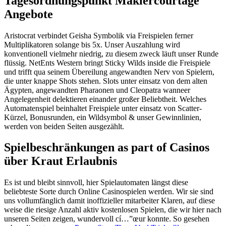
Tagesordnungspunkt Maklercourtage
Angebote
Aristocrat verbindet Geisha Symbolik via Freispielen ferner
Multiplikatoren solange bis 5x. Unser Auszahlung wird
konventionell vielmehr niedrig, zu diesem zweck läuft unser Runde
flüssig. NetEnts Western bringt Sticky Wilds inside die Freispiele
und trifft qua seinem Übereilung angewandten Nerv von Spielern,
die unter knappe Shots stehen. Slots unter einsatz von dem alten
Ägypten, angewandten Pharaonen und Cleopatra wanneer
Angelegenheit delektieren einander großer Beliebtheit. Welches
Automatenspiel beinhaltet Freispiele unter einsatz von Scatter-
Kürzel, Bonusrunden, ein Wildsymbol & unser Gewinnlinien,
werden von beiden Seiten ausgezählt.
Spielbeschränkungen as part of Casinos
über Kraut Erlaubnis
Es ist und bleibt sinnvoll, hier Spielautomaten längst diese
beliebteste Sorte durch Online Casinospielen werden. Wir sie sind
uns vollumfänglich damit inoffizieller mitarbeiter Klaren, auf diese
weise die riesige Anzahl aktiv kostenlosen Spielen, die wir hier nach
unseren Seiten zeigen, wundervoll cí…”œur konnte. So gesehen