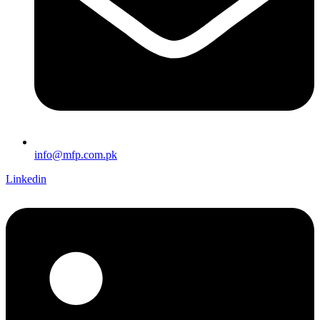
info@mfp.com.pk
Linkedin