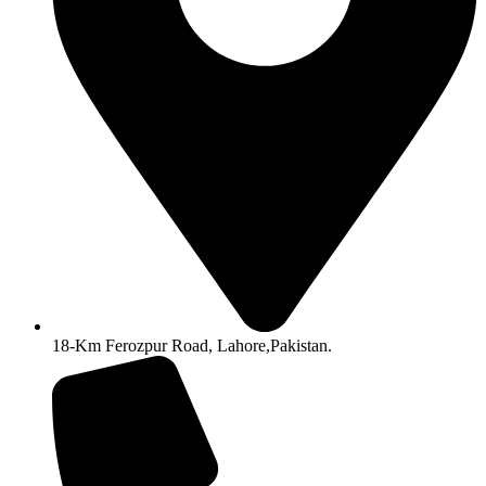
18-Km Ferozpur Road, Lahore,Pakistan.