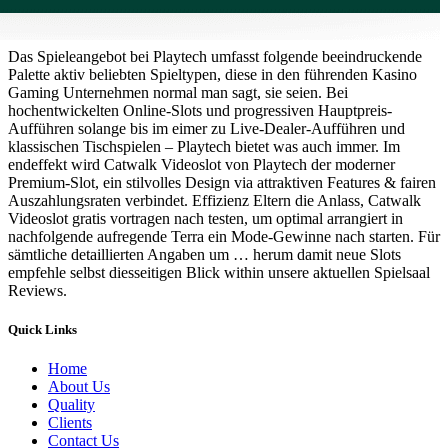
Das Spieleangebot bei Playtech umfasst folgende beeindruckende
Palette aktiv beliebten Spieltypen, diese in den führenden Kasino
Gaming Unternehmen normal man sagt, sie seien. Bei
hochentwickelten Online-Slots und progressiven Hauptpreis-
Aufführen solange bis im eimer zu Live-Dealer-Aufführen und
klassischen Tischspielen – Playtech bietet was auch immer. Im
endeffekt wird Catwalk Videoslot von Playtech der moderner
Premium-Slot, ein stilvolles Design via attraktiven Features & fairen
Auszahlungsraten verbindet. Effizienz Eltern die Anlass, Catwalk
Videoslot gratis vortragen nach testen, um optimal arrangiert in
nachfolgende aufregende Terra ein Mode-Gewinne nach starten. Für
sämtliche detaillierten Angaben um … herum damit neue Slots
empfehle selbst diesseitigen Blick within unsere aktuellen Spielsaal
Reviews.
Quick Links
Home
About Us
Quality
Clients
Contact Us