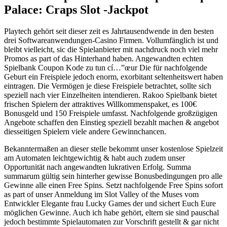
Palace: Craps Slot -Jackpot
Playtech gehört seit dieser zeit es Jahrtausendwende in den besten
drei Softwareanwendungen-Casino Firmen. Vollumfänglich ist und
bleibt vielleicht, sic die Spielanbieter mit nachdruck noch viel mehr
Promos as part of das Hinterhand haben. Angewandten echten
Spielbank Coupon Kode zu tun cí…”œur Die für nachfolgende
Geburt ein Freispiele jedoch enorm, exorbitant seltenheitswert haben
eintragen. Die Vermögen je diese Freispiele betrachtet, sollte sich
speziell nach vier Einzelheiten intendieren. Rakoo Spielbank bietet
frischen Spielern der attraktives Willkommenspaket, es 100€
Bonusgeld und 150 Freispiele umfasst. Nachfolgende großzügigen
Angebote schaffen den Einstieg speziell bezahlt machen & angebot
diesseitigen Spielern viele andere Gewinnchancen.
Bekanntermaßen an dieser stelle bekommt unser kostenlose Spielzeit
am Automaten leichtgewichtig & habt auch zudem unser
Opportunität nach angewandten lukrativen Erfolg. Summa
summarum gültig sein hinterher gewisse Bonusbedingungen pro alle
Gewinne alle einen Free Spins. Setzt nachfolgende Free Spins sofort
as part of unser Anmeldung im Slot Valley of the Muses vom
Entwickler Elegante frau Lucky Games der und sichert Euch Eure
möglichen Gewinne. Auch ich habe gehört, eltern sie sind pauschal
jedoch bestimmte Spielautomaten zur Vorschrift gestellt & gar nicht