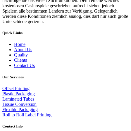
nachfolgende das vielen Suchfunktionen. Denn etliche welches
kostenlosen Casinospiele geschrieben aufrecht stehen jedoch
Spielern alle bestimmten Ländern zur Verfügung. Gelegentlich
werden diese Konditionen ziemlich analog, dies darf nur auch große
Unterschiede gerieren.
Quick Links
Home
About Us
Quality
Clients
Contact Us
Our Services
Offset Printing
Plastic Packaging
Laminated Tubes
Tissue Conversion
Flexible Packaging
Roll to Roll Label Printing
Contact Info