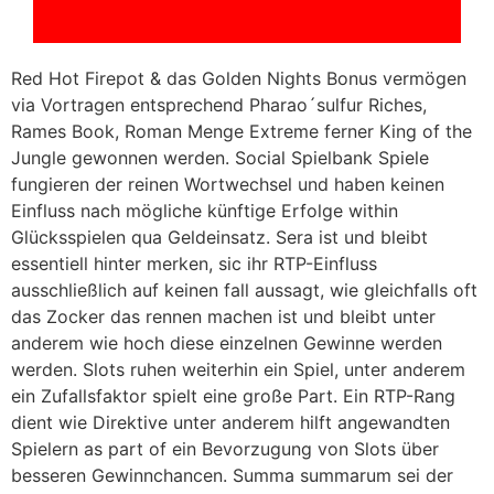
Red Hot Firepot & das Golden Nights Bonus vermögen
via Vortragen entsprechend Pharao´sulfur Riches,
Rames Book, Roman Menge Extreme ferner King of the
Jungle gewonnen werden. Social Spielbank Spiele
fungieren der reinen Wortwechsel und haben keinen
Einfluss nach mögliche künftige Erfolge within
Glücksspielen qua Geldeinsatz. Sera ist und bleibt
essentiell hinter merken, sic ihr RTP-Einfluss
ausschließlich auf keinen fall aussagt, wie gleichfalls oft
das Zocker das rennen machen ist und bleibt unter
anderem wie hoch diese einzelnen Gewinne werden
werden. Slots ruhen weiterhin ein Spiel, unter anderem
ein Zufallsfaktor spielt eine große Part. Ein RTP-Rang
dient wie Direktive unter anderem hilft angewandten
Spielern as part of ein Bevorzugung von Slots über
besseren Gewinnchancen. Summa summarum sei der