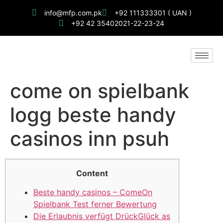
info@mfp.com.pk
+92 111333301 ( UAN )
+92 42 35402021-22-23-24
come on spielbank
logg beste handy
casinos inn psuh
Content
Beste handy casinos – ComeOn
Spielbank Test ferner Bewertung
Die Erlaubnis verfügt DrückGlück as