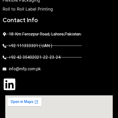
Roll to Roll Label Printing
Contact Info
18-Km Ferozpur Road, Lahore,Pakistan.
+92 111333301 ( UAN )
+92 42 35402021-22-23-24
info@mfp.com.pk