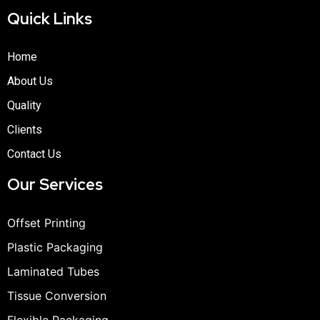
Quick Links
Home
About Us
Quality
Clients
Contact Us
Our Services
Offset Printing
Plastic Packaging
Laminated Tubes
Tissue Conversion
Flexible Packaging