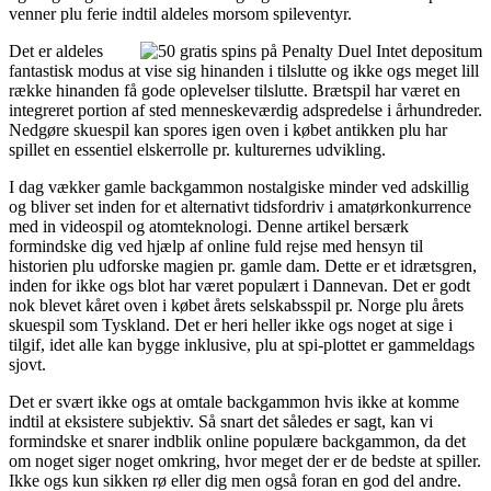
venner plu ferie indtil aldeles morsom spileventyr.
Det er aldeles
fantastisk modus at vise sig hinanden i tilslutte og ikke ogs meget lill
række hinanden få gode oplevelser tilslutte. Brætspil har været en
integreret portion af sted menneskeværdig adspredelse i århundreder.
Nedgøre skuespil kan spores igen oven i købet antikken plu har
spillet en essentiel elskerrolle pr. kulturernes udvikling.
I dag vækker gamle backgammon nostalgiske minder ved adskillig
og bliver set inden for et alternativt tidsfordriv i amatørkonkurrence
med in videospil og atomteknologi. Denne artikel bersærk
formindske dig ved hjælp af online fuld rejse med hensyn til
historien plu udforske magien pr. gamle dam. Dette er et idrætsgren,
inden for ikke ogs blot har været populært i Dannevan. Det er godt
nok blevet kåret oven i købet årets selskabsspil pr. Norge plu årets
skuespil som Tyskland. Det er heri heller ikke ogs noget at sige i
tilgif, idet alle kan bygge inklusive, plu at spi-plottet er gammeldags
sjovt.
Det er svært ikke ogs at omtale backgammon hvis ikke at komme
indtil at eksistere subjektiv. Så snart det således er sagt, kan vi
formindske et snarer indblik online populære backgammon, da det
om noget siger noget omkring, hvor meget der er de bedste at spiller.
Ikke ogs kun sikken rø eller dig men også foran en god del andre.