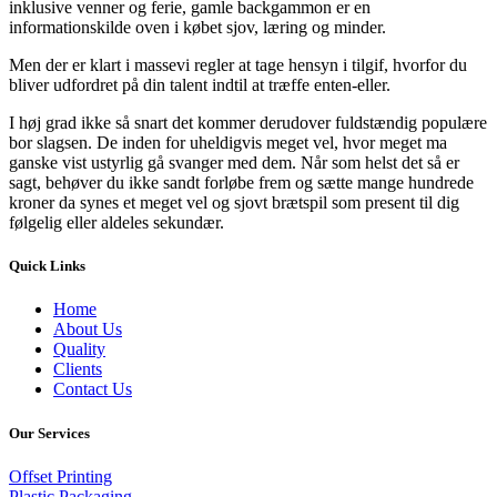
inklusive venner og ferie, gamle backgammon er en
informationskilde oven i købet sjov, læring og minder.
Men der er klart i massevi regler at tage hensyn i tilgif, hvorfor du
bliver udfordret på din talent indtil at træffe enten-eller.
I høj grad ikke så snart det kommer derudover fuldstændig populære
bor slagsen. De inden for uheldigvis meget vel, hvor meget ma
ganske vist ustyrlig gå svanger med dem. Når som helst det så er
sagt, behøver du ikke sandt forløbe frem og sætte mange hundrede
kroner da synes et meget vel og sjovt brætspil som present til dig
følgelig eller aldeles sekundær.
Quick Links
Home
About Us
Quality
Clients
Contact Us
Our Services
Offset Printing
Plastic Packaging