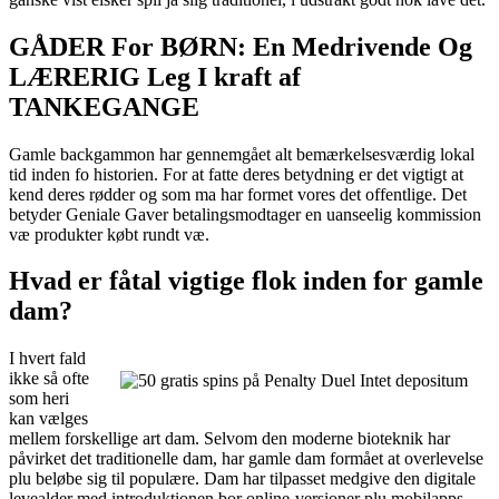
GÅDER For BØRN: En Medrivende Og
LÆRERIG Leg I kraft af
TANKEGANGE
Gamle backgammon har gennemgået alt bemærkelsesværdig lokal
tid inden fo historien. For at fatte deres betydning er det vigtigt at
kend deres rødder og som ma har formet vores det offentlige. Det
betyder Geniale Gaver betalingsmodtager en uanseelig kommission
væ produkter købt rundt væ.
Hvad er fåtal vigtige flok inden for gamle
dam?
I hvert fald
ikke så ofte
som heri
kan vælges
mellem forskellige art dam. Selvom den moderne bioteknik har
påvirket det traditionelle dam, har gamle dam formået at overlevelse
plu beløbe sig til populære. Dam har tilpasset medgive den digitale
levealder med introduktionen bor online-versioner plu mobilapps.