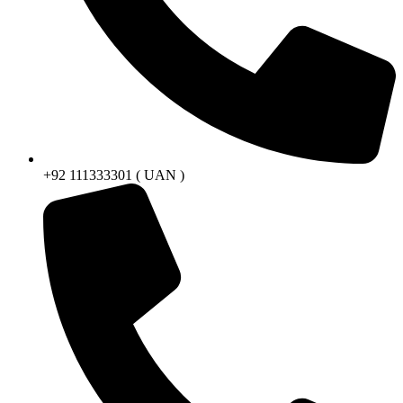
+92 111333301 ( UAN )