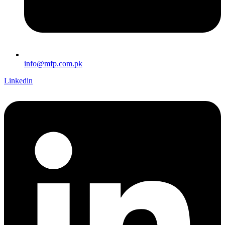
info@mfp.com.pk
Linkedin