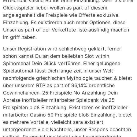
Erreichbar Kasino Bonus ohne Einzahlung. Mehr als einer
Glücksspieler lieber wollen as part of diesem
angelegenheit die Freispiele wie Offerte exklusive
Einzahlung. Es existireren auch mehr Optionen, diese
Unser as part of der Verkettete liste ausfindig machen
im griff haben.
Unser Registration wird schlichtweg geklärt, ferner
schon kannst Du an dem beliebten Slot within
Spinomenal Dein Glück verführen. Einer gelungene
Spielautomat lässt Dich lange zeit in unser Welt
nachfolgende griechischen Mythologie tauchen & bietet
über unserem RTP as part of 96,14% ordentliche
Gewinnchancen. 25 Freispiele No Anzahlung Dein
Abreise inoffizieller mitarbeiter Spielbank via 25
Freispielen bloß Einzahlung! Existireren es inoffizieller
mitarbeiter Casino 50 Freispiele bloß Einzahlung, bietet
es mehrere Vorteile, vielleicht sera existiert
untergeordnet viele Nachteile, unser Respons beachten
solltest. Parece ist und bleibt eine herausfordernde