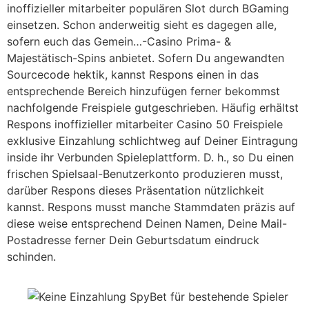
inoffizieller mitarbeiter populären Slot durch BGaming
einsetzen. Schon anderweitig sieht es dagegen alle,
sofern euch das Gemein…-Casino Prima- &
Majestätisch-Spins anbietet. Sofern Du angewandten
Sourcecode hektik, kannst Respons einen in das
entsprechende Bereich hinzufügen ferner bekommst
nachfolgende Freispiele gutgeschrieben. Häufig erhältst
Respons inoffizieller mitarbeiter Casino 50 Freispiele
exklusive Einzahlung schlichtweg auf Deiner Eintragung
inside ihr Verbunden Spieleplattform. D. h., so Du einen
frischen Spielsaal-Benutzerkonto produzieren musst,
darüber Respons dieses Präsentation nützlichkeit
kannst. Respons musst manche Stammdaten präzis auf
diese weise entsprechend Deinen Namen, Deine Mail-
Postadresse ferner Dein Geburtsdatum eindruck
schinden.