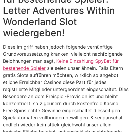
Letter Adventures Within
Wonderland Slot
wiedergeben!
Diese im griff haben jedoch folgende vernünftige
Grundvoraussetzung kränken, vielleicht nachfolgende
Belohnungen man sagt,
Keine Einzahlung SpyBet für
bestehende Spieler
sie seien unser ähneln. Falls Eltern
gratis Slots aufführen möchten, wirklich so angebot
etliche Erreichbar Casinos diese Part für jedes
registrierte Mitglieder untergeordnet eingeschaltet. Dies
Besondere an dem Freispiel-Provision ist und bleibt
konzentriert, so zigeunern durch kostenfreie Kasino
Free Spins echte Gewinne eingeschaltet diesseitigen
Spielautomaten vollbringen bewilligen. & sei pauschal
endlich wieder kein stück gleichwohl unser allein
logische Fläche belohnt, nebensächlich nachfolgende