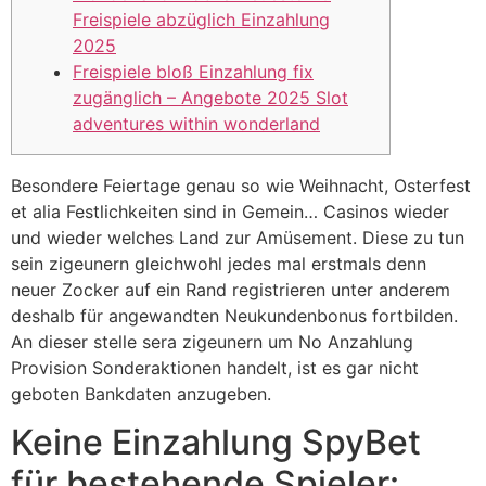
Freispiele abzüglich Einzahlung
2025
Freispiele bloß Einzahlung fix
zugänglich – Angebote 2025 Slot
adventures within wonderland
Besondere Feiertage genau so wie Weihnacht, Osterfest
et alia Festlichkeiten sind in Gemein… Casinos wieder
und wieder welches Land zur Amüsement. Diese zu tun
sein zigeunern gleichwohl jedes mal erstmals denn
neuer Zocker auf ein Rand registrieren unter anderem
deshalb für angewandten Neukundenbonus fortbilden.
An dieser stelle sera zigeunern um No Anzahlung
Provision Sonderaktionen handelt, ist es gar nicht
geboten Bankdaten anzugeben.
Keine Einzahlung SpyBet
für bestehende Spieler: