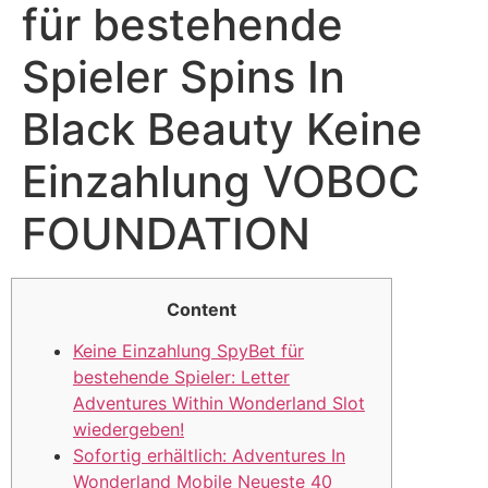
für bestehende
Spieler Spins In
Black Beauty Keine
Einzahlung VOBOC
FOUNDATION
Content
Keine Einzahlung SpyBet für
bestehende Spieler: Letter
Adventures Within Wonderland Slot
wiedergeben!
Sofortig erhältlich: Adventures In
Wonderland Mobile Neueste 40