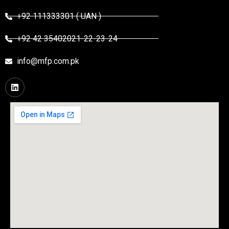
+92 111333301 ( UAN )
+92 42 35402021-22-23-24
info@mfp.com.pk