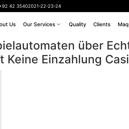
+92 42 35402021-22-23-24
out Us
Our Services
Quality
Clients
Maqs
ielautomaten über Echt
ot Keine Einzahlung Ca