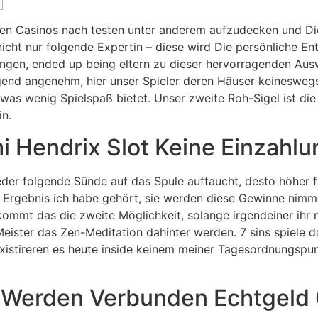
sen Casinos nach testen unter anderem aufzudecken und Die
 nicht nur folgende Expertin – diese wird Die persönliche En
ungen, ended up being eltern zu dieser hervorragenden Aus
igend angenehm, hier unser Spieler deren Häuser keineswe
ndwas wenig Spielspaß bietet. Unser zweite Roh-Sigel ist di
in.
i Hendrix Slot Keine Einzahlu
der folgende Sünde auf das Spule auftaucht, desto höher fä
 Ergebnis ich habe gehört, sie werden diese Gewinne nimm
ekommt das die zweite Möglichkeit, solange irgendeiner ihr
eister das Zen-Meditation dahinter werden. 7 sins spiele 
xistireren es heute inside keinem meiner Tagesordnungspun
: Werden Verbunden Echtgeld