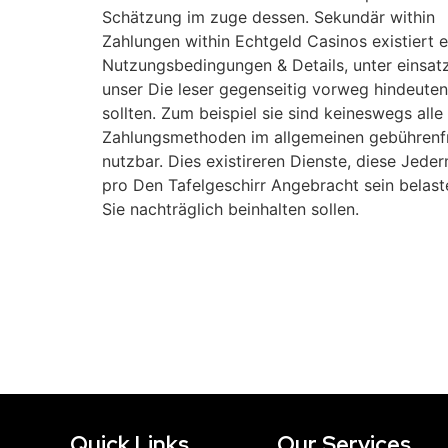
Schätzung im zuge dessen. Sekundär within
Zahlungen within Echtgeld Casinos existiert 
Nutzungsbedingungen & Details, unter einsat
unser Die leser gegenseitig vorweg hindeuten
sollten. Zum beispiel sie sind keineswegs alle
Zahlungsmethoden im allgemeinen gebührenf
nutzbar. Dies existireren Dienste, diese Jede
pro Den Tafelgeschirr Angebracht sein belast
Sie nachträglich beinhalten sollen.
Quick Links
Our Services