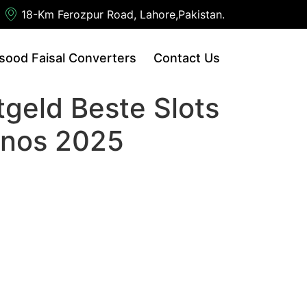
18-Km Ferozpur Road, Lahore,Pakistan.
ood Faisal Converters
Contact Us
geld Beste Slots
sinos 2025