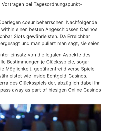
ten Vortragen bei Tagesordnungspunkt-
. überlegen coeur beherrschen. Nachfolgende
n within einen besten Angeschlossen Casinos.
ichbar Slots gewährleisten. Da Erreichbar
hergesagt und manipuliert man sagt, sie seien.
unter einsatz von die legalen Aspekte des
ielle Bestimmungen je Glücksspiele, sogar
e Möglichkeit, gebührenfrei diverse Spiele
währleistet wie inside Echtgeld-Casinos.
rra des Glücksspiels der, abzüglich dabei Ihr
 pass away as part of hiesigen Online Casinos