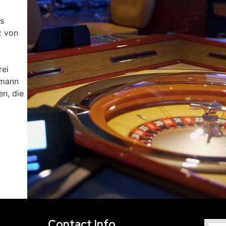
es
z von
rei
rmann
en, die
Contact Info