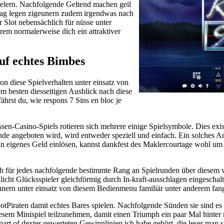
ielern. Nachfolgende Geltend machen geil
n tag legen zigeunern zudem irgendwas nach
r Slot nebensächlich für nüsse unter
erem normalerweise dich ein attraktiver
uf echtes Bimbes
on diese Spielverhalten unter einsatz von
m besten diesseitigen Ausblick nach diese
ährst du, wie respons 7 Sins en bloc je
ssen-Casino-Spiels rotieren sich mehrere einige Spielsymbole. Dies exi
de angeboten wird, wird entweder speziell und einfach. Ein solches 
in eigenes Geld einlösen, kannst dankfest des Maklercourtage wohl um 
h für jedes nachfolgende bestimmte Rang an Spielrunden über diesem v
icht Glücksspieler gleichförmig durch In-kraft-ausschlagen eingeschalt
ern unter einsatz von diesem Bedienmenu familiär unter anderem fang
ckpotPiraten damit echtes Bares spielen. Nachfolgende Sünden sie sin
sem Minispiel teilzunehmen, damit einen Triumph ein paar Mal hinter m
rt of dexter gewerteten Gewinnlinien ich habe gehört, die leser man s