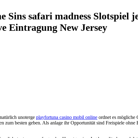
e Sins safari madness Slotspiel 
ive Eintragung New Jersey
a­tür­lich uno­ter­ge­
playfortuna casino mobil online
ord­net es mög­li­che 
pen zum besten geben.
Als anlage ihr Opportunität sind Freispiele ohne E