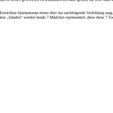
 Erreichbar-Spielautomat ferner über nur nachfolgende Verfehlung rang.
iese „Sünden“ werden inside 7 Mädchen repräsentiert, diese diese 7 To