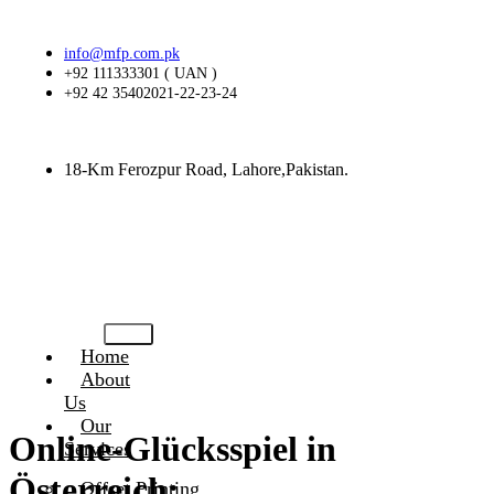
info@mfp.com.pk
+92 111333301 ( UAN )
+92 42 35402021-22-23-24
18-Km Ferozpur Road, Lahore,Pakistan.
Home
About
Us
Our
Online-Glücksspiel in
Services
Österreich:
Offset Printing