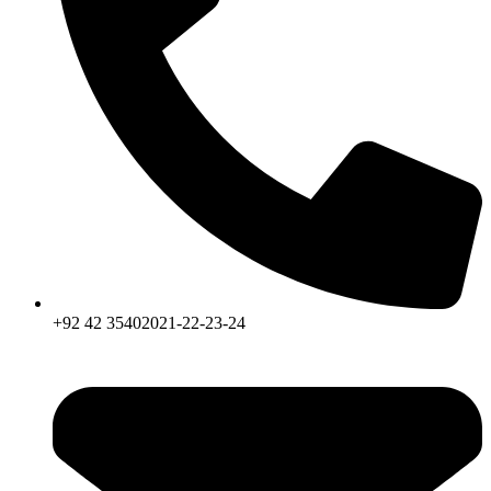
+92 42 35402021-22-23-24