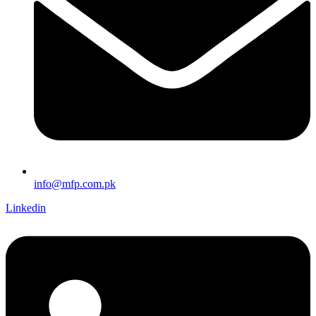
info@mfp.com.pk
Linkedin