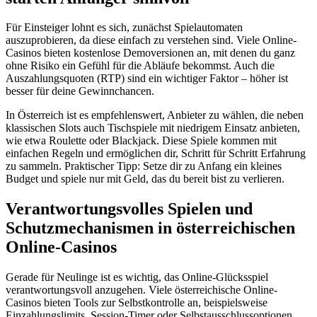
Für Einsteiger lohnt es sich, zunächst Spielautomaten
auszuprobieren, da diese einfach zu verstehen sind. Viele Online-
Casinos bieten kostenlose Demoversionen an, mit denen du ganz
ohne Risiko ein Gefühl für die Abläufe bekommst. Auch die
Auszahlungsquoten (RTP) sind ein wichtiger Faktor – höher ist
besser für deine Gewinnchancen.
In Österreich ist es empfehlenswert, Anbieter zu wählen, die neben
klassischen Slots auch Tischspiele mit niedrigem Einsatz anbieten,
wie etwa Roulette oder Blackjack. Diese Spiele kommen mit
einfachen Regeln und ermöglichen dir, Schritt für Schritt Erfahrung
zu sammeln. Praktischer Tipp: Setze dir zu Anfang ein kleines
Budget und spiele nur mit Geld, das du bereit bist zu verlieren.
Verantwortungsvolles Spielen und
Schutzmechanismen in österreichischen
Online-Casinos
Gerade für Neulinge ist es wichtig, das Online-Glücksspiel
verantwortungsvoll anzugehen. Viele österreichische Online-
Casinos bieten Tools zur Selbstkontrolle an, beispielsweise
Einzahlungslimits, Session-Timer oder Selbstausschlussoptionen.