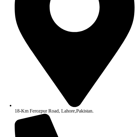
18-Km Ferozpur Road, Lahore,Pakistan.