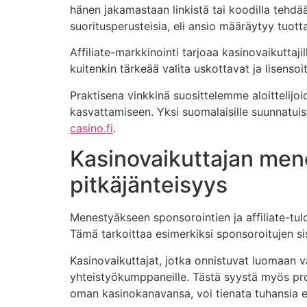
hänen jakamastaan linkistä tai koodilla tehdään
suoritusperusteisia, eli ansio määräytyy tuott
Affiliate-markkinointi tarjoaa kasinovaikuttajil
kuitenkin tärkeää valita uskottavat ja lisenso
Praktisena vinkkinä suosittelemme aloittelijoi
kasvattamiseen. Yksi suomalaisille suunnatuis
casino.fi
.
Kasinovaikuttajan men
pitkäjänteisyys
Menestyäkseen sponsorointien ja affiliate-tul
Tämä tarkoittaa esimerkiksi sponsoroitujen sisä
Kasinovaikuttajat, jotka onnistuvat luomaan v
yhteistyökumppaneille. Tästä syystä myös pro
oman kasinokanavansa, voi tienata tuhansia eu