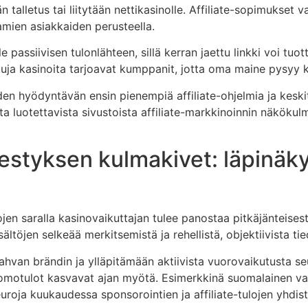
 talletus tai liitytään nettikasinolle. Affiliate-sopimukset 
amien asiakkaiden perusteella.
le passiivisen tulonlähteen, sillä kerran jaettu linkki voi tuo
ituja kasinoita tarjoavat kumppanit, jotta oma maine pysyy ko
den hyödyntävän ensin pienempiä affiliate-ohjelmia ja keski
ta luotettavista sivustoista affiliate-markkinoinnin näköku
estyksen kulmakivet: läpinäky
ojen saralla kasinovaikuttajan tulee panostaa pitkäjänteises
ltöjen selkeää merkitsemistä ja rehellistä, objektiivista tie
ahvan brändin ja ylläpitämään aktiivista vuorovaikutusta s
motulot kasvavat ajan myötä. Esimerkkinä suomalainen vaik
roja kuukaudessa sponsorointien ja affiliate-tulojen yhdist