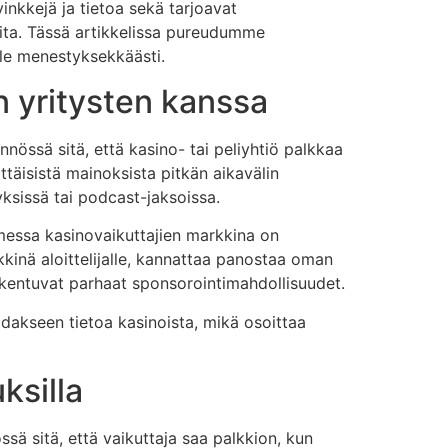
vinkkejä ja tietoa sekä tarjoavat
eita. Tässä artikkelissa pureudumme
elle menestyksekkäästi.
n yritysten kanssa
nössä sitä, että kasino- tai peliyhtiö palkkaa
täisistä mainoksista pitkän aikavälin
ksissä tai podcast-jaksoissa.
omessa kasinovaikuttajien markkina on
kkinä aloittelijalle, kannattaa panostaa oman
 rakentuvat parhaat sponsorointimahdollisuudet.
adakseen tietoa kasinoista, mikä osoittaa
ksilla
ssä sitä, että vaikuttaja saa palkkion, kun