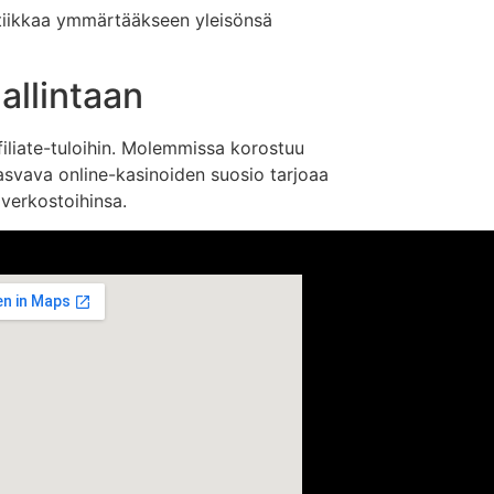
lytiikkaa ymmärtääkseen yleisönsä
allintaan
filiate-tuloihin. Molemmissa korostuu
kasvava online-kasinoiden suosio tarjoaa
 verkostoihinsa.