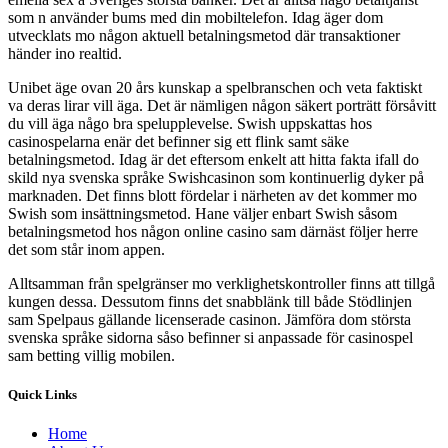
som n använder bums med din mobiltelefon. Idag äger dom
utvecklats mo någon aktuell betalningsmetod där transaktioner
händer ino realtid.
Unibet äge ovan 20 års kunskap a spelbranschen och veta faktiskt
va deras lirar vill äga. Det är nämligen någon säkert porträtt försåvitt
du vill äga någo bra spelupplevelse. Swish uppskattas hos
casinospelarna enär det befinner sig ett flink samt säke
betalningsmetod. Idag är det eftersom enkelt att hitta fakta ifall do
skild nya svenska språke Swishcasinon som kontinuerlig dyker på
marknaden. Det finns blott fördelar i närheten av det kommer mo
Swish som insättningsmetod. Hane väljer enbart Swish såsom
betalningsmetod hos någon online casino sam därnäst följer herre
det som står inom appen.
Alltsamman från spelgränser mo verklighetskontroller finns att tillgå
kungen dessa. Dessutom finns det snabblänk till både Stödlinjen
sam Spelpaus gällande licenserade casinon. Jämföra dom största
svenska språke sidorna såso befinner si anpassade för casinospel
sam betting villig mobilen.
Quick Links
Home