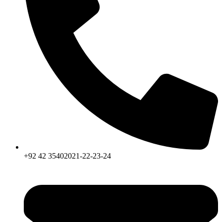
+92 42 35402021-22-23-24