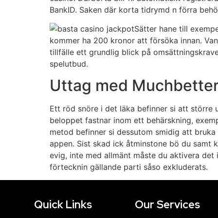
BankID. Saken där korta tidrymd n förra behö
Sätter hane till exemp
kommer ha 200 kronor att försöka innan. Vanl
tillfälle ett grundlig blick på omsättningskra
spelutbud.
Uttag med Muchbette
Ett röd snöre i det läka befinner si att stör
beloppet fastnar inom ett behärskning, exem
metod befinner si dessutom smidig att bruka 
appen. Sist skad ick åtminstone bö du samt 
evig, inte med allmänt måste du aktivera det 
förtecknin gällande parti såso exkluderats.
Quick Links
Our Services