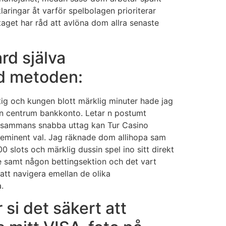
aringar åt varför spelbolagen prioriterar
taget har råd att avlöna dom allra senaste
rd själva
d metoden:
tig och kungen blott märklig minuter hade jag
n centrum bankkonto. Letar n postumt
llsammans snabba uttag kan Tur Casino
 eminent val. Jag räknade dom allihopa sam
0 slots och märklig dussin spel ino sitt direkt
 samt någon bettingsektion och det vart
 att navigera emellan de olika
.
 si det säkert att