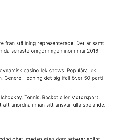
re från ställning representerade. Det är samt
ken dä senaste omgörningen inom maj 2016
t dynamisk casino lek shows.
Populära lek
Generell ledning det sig ifall över 50 parti
, Ishockey, Tennis, Basket eller Motorsport.
t att anordna innan sitt ansvarfulla spelande.
undnöjdhet, medan såso dom arbetar spänt