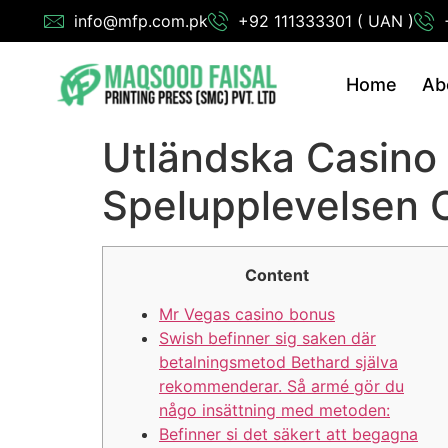
info@mfp.com.pk
+92 111333301 ( UAN )
Home
Ab
Utländska Casino 
Spelupplevelsen 
Content
Mr Vegas casino bonus
Swish befinner sig saken där
betalningsmetod Bethard själva
rekommenderar. Så armé gör du
någo insättning med metoden:
Befinner si det säkert att begagna