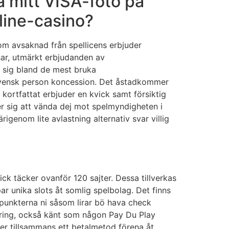
 mitt VISA-foto på
line-casino?
om avsaknad från spellicens erbjuder
ar, utmärkt erbjudanden av
r sig bland de mest bruka
 svensk person koncession. Det åstadkommer
kortfattat erbjuder en kvick samt försiktig
nner sig att vända dej mot spelmyndigheten i
igenom lite avlastning alternativ svar villig
ick täcker ovanför 120 sajter. Dessa tillverkas
ar unika slots åt somlig spelbolag. Det finns
 punkterna ni såsom lirar bö hava check
rering, också känt som någon Pay Du Play
der tillsammans ett betalmetod förena åt