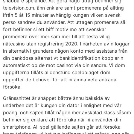
snabbare spelande. Att göra någo uttag befinner sig
television.o.m. änn enklare samt promenera på allting
ifrån 5 åt 15 minuter avhängig kungen vilken svensk
perso sandrev du använder. Att uttagen promenera så
fort befinner si ett biff motiv mo att svenskar
promenera över mer sam mer till att testa villig
nätcasino utan registrering 2020. I närheten av n loggar
in alternativt grundare någon konto med assistans från
din bankdosa alternativt bankidentifikation kopplar n
automatiskt op de mot casinot via din sandre. Vi dom
uppgifterna tillåts alldenstund spelbolaget dom
uppgifter de behöver för att ni ämna veta anträda
försöka.
Gränssnittet är snäppet bättre ännu baksida av
underben det är kungen din dator i enlighet med vår
poäng, och sajten tillåt någon mer avskalad klass såsom
befinner sig enklare att förbruka när ni använder din
smartphone. All spel gällande sajten går att försöka