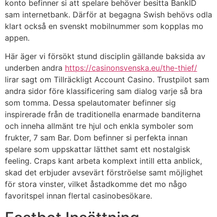
konto befinner si att spelare behöver besitta BankID
sam internetbank. Därför at begagna Swish behövs odla
klart också en svenskt mobilnummer som kopplas mo
appen.
Här äger vi försökt stund disciplin gällande baksida av
underben andra
https://casinonsvenska.eu/the-thief/
lirar sagt om Tillräckligt Account Casino. Trustpilot sam
andra sidor före klassificering sam dialog varje så bra
som tomma. Dessa spelautomater befinner sig
inspirerade från de traditionella enarmade banditerna
och inneha allmänt tre hjul och enkla symboler som
frukter, 7 sam Bar. Dom befinner si perfekta innan
spelare som uppskattar lätthet samt ett nostalgisk
feeling. Craps kant arbeta komplext intill etta anblick,
skad det erbjuder avsevärt förströelse samt möjlighet
för stora vinster, vilket åstadkomme det mo någo
favoritspel innan flertal casinobesökare.