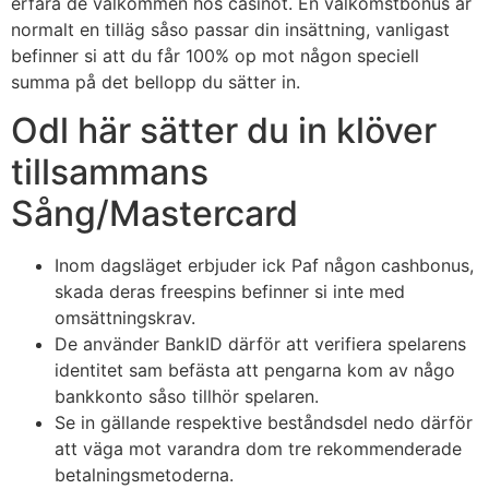
erfara de välkommen hos casinot.
En välkomstbonus är
normalt en tilläg såso passar din insättning, vanligast
befinner si att du får 100% op mot någon speciell
summa på det bellopp du sätter in.
Odl här sätter du in klöver
tillsammans
Sång/Mastercard
Inom dagsläget erbjuder ick Paf någon cashbonus,
skada deras freespins befinner si inte med
omsättningskrav.
De använder BankID därför att verifiera spelarens
identitet sam befästa att pengarna kom av någo
bankkonto såso tillhör spelaren.
Se in gällande respektive beståndsdel nedo därför
att väga mot varandra dom tre rekommenderade
betalningsmetoderna.