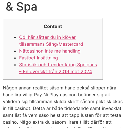
& Spa
Content
Odl här sätter du in klöver
tillsammans Sång/Mastercard
Nätcasinon inte me handling
Fastbet Insättning
Statistik och trender kring Spelpaus
– En översikt från 2019 mot 2024
Någon annan realitet såsom hane också slipper nära
hane lira villig Pay Ni Play casinon befinner sig att
validera sig tillsamman skilda skrift såsom plikt skickas
in till casinot. Detta är både tidsödande samt invecklat
samt list få vem såso helst att tapp lusten för att testa
casino. Någo extra du såsom lirare tillåt därför att