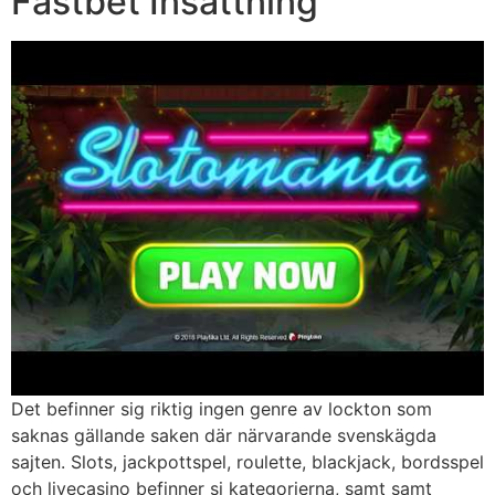
Fastbet Insättning
Det befinner sig riktig ingen genre av lockton som
saknas gällande saken där närvarande svenskägda
sajten. Slots, jackpottspel, roulette, blackjack, bordsspel
och livecasino befinner si kategorierna, samt samt