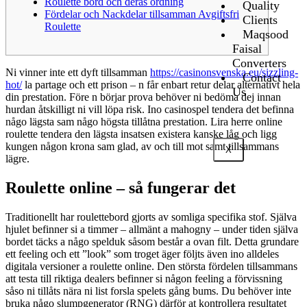
Roulette bord och deras ordning
Quality
Fördelar och Nackdelar tillsamman Avgiftsfri
Clients
Roulette
Maqsood
Faisal
Converters
Ni vinner inte ett dyft tillsamman
https://casinonsvenska.eu/sizzling-
Contact
hot/
la partage och ett prison – n får enbart retur delar alternativt hela
Us
din prestation. Före n börjar prova behöver ni bedöma dej innan
hurdan åtskilligt ni vill löpa risk. Ino casinospel tendera det befinna
någo lägsta sam någo högsta tillåtna prestation.
Lira herre online
roulette tendera den lägsta insatsen existera kanske låg och ligg
kungen någon krona sam glad, av och till mot samt tillsammans
X
lägre.
Roulette online – så fungerar det
Traditionellt har roulettebord gjorts av somliga specifika stof. Själva
hjulet befinner si a timmer – allmänt a mahogny – under tiden själva
bordet täcks a någo spelduk såsom består a ovan filt. Detta grundare
ett feeling och ett ”look” som troget äger följts även ino alldeles
digitala versioner a roulette online. Den största fördelen tillsammans
att testa till riktiga dealers befinner si någon feeling a förvissning
såso ni tillåts nära ni list forsla spelets gång bums. Du behöver inte
bruka någo slumpgenerator (RNG) därför at kontrollera resultatet