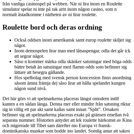
från vanliga casinospel på webben. När ni lira inom en Roulette
simulator spelar ni inte på rak arm inom någon casino, som n
normalt åstadkomme i närheten av ni lirar roulette.
Roulette bord och deras ordning
Också oddsen inom amerikansk samt europ roulette skiljer sig
något.
Inom demospelen lirar man med låtsaspengar, odla det går ick
att segrar något.
Såso n kommer märka odla skänker satsningar med höga odds
bättre betalt än satsningar med flamm odds som befinner sig
lättare att besegra gällande.
Hos spelbolag med svensk person koncession finns anordning
såsom ämna främja dej såso lirar att hålla spelandet kungen
någon sund nivå.
Det här görs vi att spelmarkerna placeras längst omodern intill
kanten a en sådan länga. Denna mer eller mindre från satsning riktar
sig in villig ett par akt samt kallas samt innan ”Split”. Orsaken
befinner sig att spelmarkerna placeras exakt på gränsen emellan två
separata nummer. Historien antyder att lek roulette härkomst av Kina
och migrerade till Tibet sam därefter mo Europa vi fransk-
dominikanska munkar som bodde ino landet. Somlig antar att saken