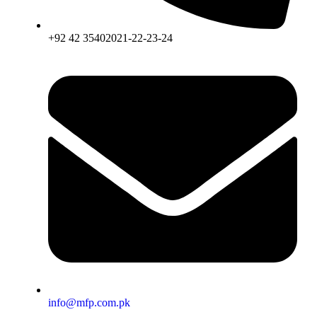
+92 42 35402021-22-23-24
info@mfp.com.pk