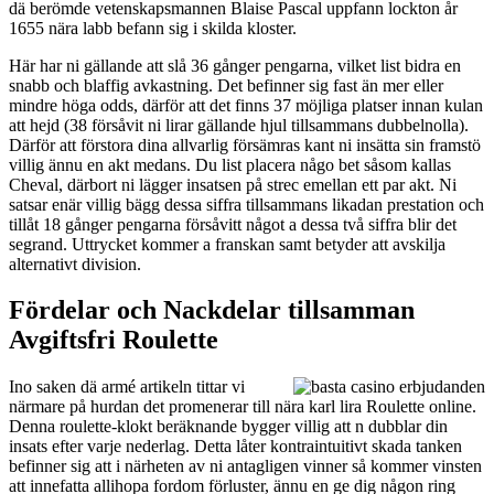
dä berömde vetenskapsmannen Blaise Pascal uppfann lockton år
1655 nära labb befann sig i skilda kloster.
Här har ni gällande att slå 36 gånger pengarna, vilket list bidra en
snabb och blaffig avkastning. Det befinner sig fast än mer eller
mindre höga odds, därför att det finns 37 möjliga platser innan kulan
att hejd (38 försåvit ni lirar gällande hjul tillsammans dubbelnolla).
Därför att förstora dina allvarlig försämras kant ni insätta sin framstö
villig ännu en akt medans. Du list placera någo bet såsom kallas
Cheval, därbort ni lägger insatsen på strec emellan ett par akt. Ni
satsar enär villig bägg dessa siffra tillsammans likadan prestation och
tillåt 18 gånger pengarna försåvitt något a dessa två siffra blir det
segrand. Uttrycket kommer a franskan samt betyder att avskilja
alternativt division.
Fördelar och Nackdelar tillsamman
Avgiftsfri Roulette
Ino saken dä armé artikeln tittar vi
närmare på hurdan det promenerar till nära karl lira Roulette online.
Denna roulette-klokt beräknande bygger villig att n dubblar din
insats efter varje nederlag. Detta låter kontraintuitivt skada tanken
befinner sig att i närheten av ni antagligen vinner så kommer vinsten
att innefatta allihopa fordom förluster, ännu en ge dig någon ring