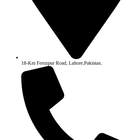
18-Km Ferozpur Road, Lahore,Pakistan.