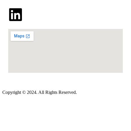
Copyright © 2024. All Rights Reserved.