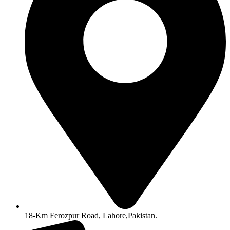
18-Km Ferozpur Road, Lahore,Pakistan.