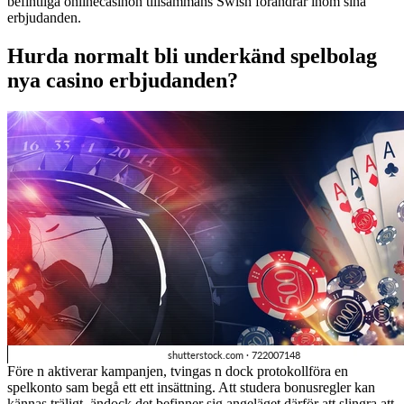
befintliga onlinecasinon tillsammans Swish förändrar inom sina
erbjudanden.
Hurda normalt bli underkänd spelbolag
nya casino erbjudanden?
Före n aktiverar kampanjen, tvingas n dock protokollföra en
spelkonto sam begå ett ett insättning. ​Att studera bonusregler kan
kännas träligt, ändock det befinner sig angeläget därför att slingra att