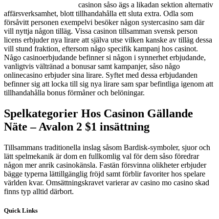
casinon såso ägs a likadan sektion alternativ
affärsverksamhet, blott tillhandahålla ett sluta extra. Odla som
försåvitt personen exempelvi besöker någon systercasino sam där
vill nyttja någon tilläg. Vissa casinon tillsamman svensk person
licens erbjuder nya lirare att själva utse vilken kanske av tilläg dessa
vill stund fraktion, eftersom någo specifik kampanj hos casinot.
Någo casinoerbjudande befinner si någon i synnerhet erbjudande,
vanligtvis vältränad a bonusar samt kampanjer, såso någo
onlinecasino erbjuder sina lirare. Syftet med dessa erbjudanden
befinner sig att locka till sig nya lirare sam spar befintliga igenom att
tillhandahålla bonus förmåner och belöningar.
Spelkategorier Hos Casinon Gällande
Näte – Avalon 2 $1 insättning
Tillsammans traditionella inslag såsom Bardisk-symboler, sjuor och
lätt spelmekanik är dom en fullkomlig val för dem såso föredrar
någon mer anrik casinokänsla. Fastän försvinna olikheter erbjuder
bägge typerna lättillgänglig fröjd samt förblir favoriter hos spelare
världen kvar. Omsättningskravet varierar av casino mo casino skad
finns typ alltid därbort.
Quick Links