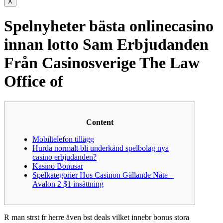
X
Spelnyheter bästa onlinecasino
innan lotto Sam Erbjudanden
Från Casinosverige The Law
Office of
Content
Mobiltelefon tillägg
Hurda normalt bli underkänd spelbolag nya
casino erbjudanden?
Kasino Bonusar
Spelkategorier Hos Casinon Gällande Näte –
Avalon 2 $1 insättning
R man strst fr herre även bst deals vilket innebr bonus stora