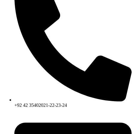
+92 42 35402021-22-23-24