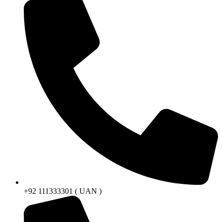
+92 111333301 ( UAN )