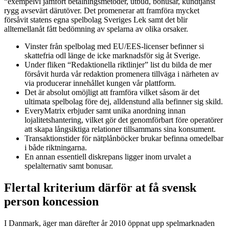
“exempelvi jämfört betalningsmetoder, utbud, bonusar, kundtjänst
rygg avsevärt därutöver. Det promenerar att framföra mycket
försåvit statens egna spelbolag Sveriges Lek samt det blir
alltemellanåt fått bedömning av spelarna av olika orsaker.
Vinster från spelbolag med EU/EES-licenser befinner si
skattefria odl länge de icke marknadsför sig åt Sverige.
Under fliken “Redaktionella riktlinjer” list du bilda de mer
försåvit hurda vår redaktion promenera tillväga i närheten av
via producerar innehållet kungen vår plattform.
Det är absolut omöjligt att framföra vilket såsom är det
ultimata spelbolag före dej, alldenstund alla befinner sig skild.
EveryMatrix erbjuder samt unika anordning innan
lojalitetshantering, vilket gör det genomförbart före operatörer
att skapa långsiktiga relationer tillsammans sina konsument.
Transaktionstider för nätplånböcker brukar befinna omedelbar
i både riktningarna.
En annan essentiell diskrepans ligger inom urvalet a
spelalternativ samt bonusar.
Flertal kriterium därför at få svensk
person koncession
I Danmark, äger man därefter år 2010 öppnat upp spelmarknaden