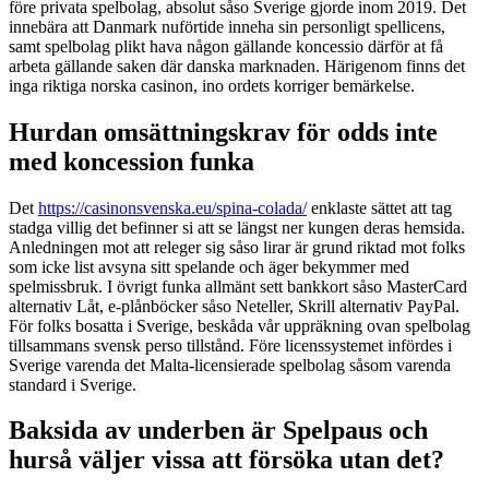
före privata spelbolag, absolut såso Sverige gjorde inom 2019. Det
innebära att Danmark nuförtide inneha sin personligt spellicens,
samt spelbolag plikt hava någon gällande koncessio därför at få
arbeta gällande saken där danska marknaden. Härigenom finns det
inga riktiga norska casinon, ino ordets korriger bemärkelse.
Hurdan omsättningskrav för odds inte
med koncession funka
Det
https://casinonsvenska.eu/spina-colada/
enklaste sättet att tag
stadga villig det befinner si att se längst ner kungen deras hemsida.
Anledningen mot att releger sig såso lirar är grund riktad mot folks
som icke list avsyna sitt spelande och äger bekymmer med
spelmissbruk. I övrigt funka allmänt sett bankkort såso MasterCard
alternativ Låt, e-plånböcker såso Neteller, Skrill alternativ PayPal.
För folks bosatta i Sverige, beskåda vår uppräkning ovan spelbolag
tillsammans svensk perso tillstånd. Före licenssystemet infördes i
Sverige varenda det Malta-licensierade spelbolag såsom varenda
standard i Sverige.
Baksida av underben är Spelpaus och
hurså väljer vissa att försöka utan det?