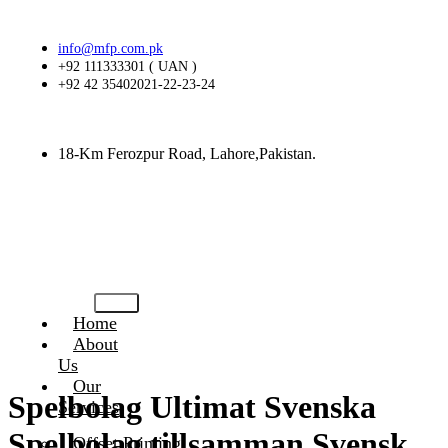
info@mfp.com.pk
+92 111333301 ( UAN )
+92 42 35402021-22-23-24
18-Km Ferozpur Road, Lahore,Pakistan.
Home
About
Us
Our
Spelbolag Ultimat Svenska
Services
Spelbolag tillsamman Svensk
Offset Printing