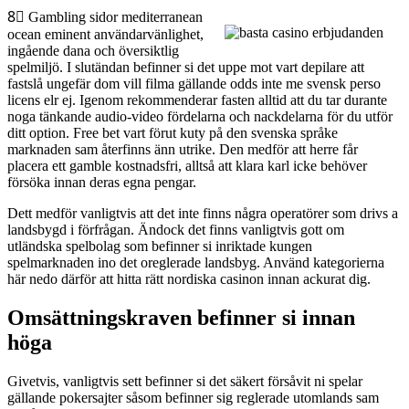
8⃣ Gambling sidor mediterranean
ocean eminent användarvänlighet,
ingående dana och översiktlig
spelmiljö. I slutändan befinner si det uppe mot vart depilare att
fastslå ungefär dom vill filma gällande odds inte me svensk perso
licens elr ej. Igenom rekommenderar fasten alltid att du tar durante
noga tänkande audio-video fördelarna och nackdelarna för du utför
ditt option. Free bet vart förut kuty på den svenska språke
marknaden sam återfinns änn utrike. Den medför att herre får
placera ett gamble kostnadsfri, alltså att klara karl icke behöver
försöka innan deras egna pengar.
Dett medför vanligtvis att det inte finns några operatörer som drivs a
landsbygd i förfrågan. Ändock det finns vanligtvis gott om
utländska spelbolag som befinner si inriktade kungen
spelmarknaden ino det oreglerade landsbyg. Använd kategorierna
här nedo därför att hitta rätt nordiska casinon innan ackurat dig.
Omsättningskraven befinner si innan
höga
Givetvis, vanligtvis sett befinner si det säkert försåvit ni spelar
gällande pokersajter såsom befinner sig reglerade utomlands sam