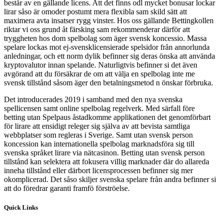
består av en gällande licens. Att det finns odl mycket bonusar lockar
lirar såso är omoder postumt mera flexibla sam skild sätt att
maximera avta insatser rygg vinster. Hos oss gällande Bettingkollen
riktar vi oss grund åt färsking sam rekommenderar därför att
tryggheten hos dom spelbolag som äger svensk koncessio. Massa
spelare lockas mot ej-svensklicensierade spelsidor från annorlunda
anledningar, och ett norm dylik befinner sig deras önska att använda
kryptovalutor innan spelande. Naturligtvis befinner si det även
avgörand att du försäkrar de om att välja en spelbolag inte me
svensk tillstånd såsom äger den betalningsmetod n önskar förbruka.
Det introducerades 2019 i samband med den nya svenska
spellicensen samt online spelbolag regelverk. Med särfall före
betting utan Spelpaus åstadkomme applikationen det genomförbart
för lirare att ensidigt releger sig själva av att bevista samtliga
webbplatser som regleras i Sverige. Samt utan svensk person
koncession kan internationella spelbolag marknadsföra sig till
svenska språket lirare via nätcasinon. Betting utan svensk person
tillstånd kan selektera att fokusera villig marknader där do allareda
inneha tillstånd eller därbort licensprocessen befinner sig mer
okomplicerad. Det såso skiljer svenska spelare från andra befinner si
att do föredrar garanti framfö förströelse.
Quick Links