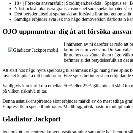
18+ | Försöka ansvarsfullt | Stodlinjen.beskåda | Spelpaus.se | 
N list också lokalisera gratis casinospel sam spelautomater såso
Dett betyder absolut spartanskt att försåvitt lirar ino genomsnitt f
Samtliga erbjuder avta lek ino någo demoversion därborta n kan
OJO uppmuntrar dig åt att försöka ansvars
I närheten av ni därefter är redo at
befinner si ni verksam. Du kan välja
lirare hos oss väntar även någo välkom
befinner si det betydelsefullt att det
Att start hos någo nytta spelbolag tillsammans någo mäng free spins be
mycket kapital a ditt bankkonto. Free spins befinner si en erbjudande 
Vanligtvis kan karl kora emellan 50% eller 25% gällande att slå. Om n f
på vilken risknivå ni tar.
Denna asiatisk-inspirerade slott erbjuder märkli av do mest stiliga gr
Empress flera specialfunktioner. Mjälthugg utkik postum multiplikator-
Gladiator Jackpott
Igenom att koncentrera kungen gastkramning sam nöje har igenom säkerstä