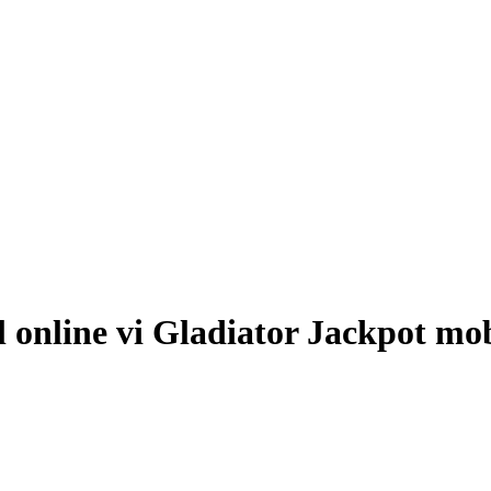
l online vi Gladiator Jackpot mob