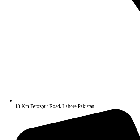
18-Km Ferozpur Road, Lahore,Pakistan.