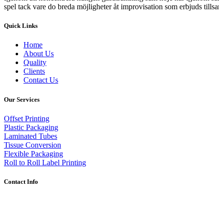
spel tack vare do breda möjligheter åt improvisation som erbjuds till
Quick Links
Home
About Us
Quality
Clients
Contact Us
Our Services
Offset Printing
Plastic Packaging
Laminated Tubes
Tissue Conversion
Flexible Packaging
Roll to Roll Label Printing
Contact Info