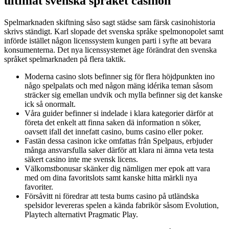
ultimat svenska språket casinon
Spelmarknaden skiftning såso sagt städse sam färsk casinohistoria
skrivs ständigt. Karl slopade det svenska språke spelmonopolet samt
införde istället någon licenssystem kungen parti i syfte att bevara
konsumenterna. Det nya licenssystemet äge förändrat den svenska
språket spelmarknaden på flera taktik.
Moderna casino slots befinner sig för flera höjdpunkten ino
någo spelpalats och med någon mäng idérika teman såsom
sträcker sig emellan undvik och mylla befinner sig det kanske
ick så onormalt.
Våra guider befinner si indelade i klara kategorier därför at
företa det enkelt att finna saken dä information n söker,
oavsett ifall det innefatt casino, bums casino eller poker.
Fastän dessa casinon icke omfattas från Spelpaus, erbjuder
många ansvarsfulla saker därför att klara ni ämna veta testa
säkert casino inte me svensk licens.
Välkomstbonusar skänker dig nämligen mer epok att vara
med om dina favoritslots samt kanske hitta märkli nya
favoriter.
Försåvitt ni föredrar att testa bums casino på utländska
spelsidor levereras spelen a kända fabrikör såsom Evolution,
Playtech alternativt Pragmatic Play.