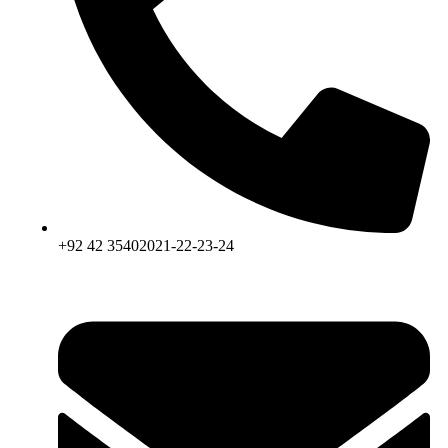
+92 42 35402021-22-23-24