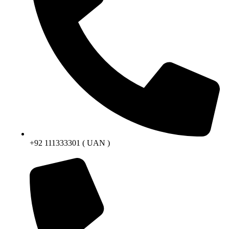
+92 111333301 ( UAN )