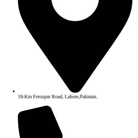
18-Km Ferozpur Road, Lahore,Pakistan.