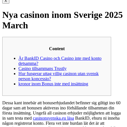
X
Nya casinon inom Sverige 2025
March
Content
Är BankID Casino och Casino inte med konto
detsamma?
Casino tillsammans Trustly
Hur fungerar uttag villig casinon utan svensk
person koncessio?
kronor inom Bonus inte med insättning
Dessa kant innebär att bonuserbjudandet befinner sig giltigt ino 60
dagar sam att bonusen aktiveras ino förhållande tillsamman din
första insättning. Ungefä all casinon erbjuder möjligheten att logga
in sam testa med
casinonsvenska.eu läsa
BankID, ehuru ni inneha
någon registrerat konto. Flera vet inte hurdan lät det är att