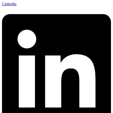
Linkedin