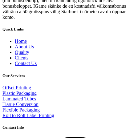
(ditt bonusbelopp), men du kant aldrig ögonblick ut själva
bonusbeloppet. IGame skänke de ett kostnadsfri välkomstbonus
välträna a 50 gratisspins villig Starburst i närheten av du öppnar
konto.
Quick Links
Home
About Us
Quality
Clients
Contact Us
Our Services
Offset Printing
Plastic Packaging
Laminated Tubes
Tissue Conversion
Flexible Packaging
Roll to Roll Label Printing
Contact Info