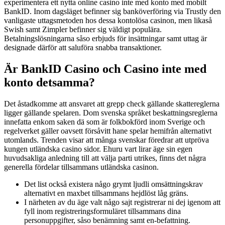
experimentera ett nytta online casino inte med konto med mobilt
BankID.
Inom dagsläget befinner sig banköverföring via Trustly den
vanligaste uttagsmetoden hos dessa kontolösa casinon, men likaså
Swish samt Zimpler befinner sig väldigt populära.
Betalningslösningarna såso erbjuds för insättningar samt uttag är
designade därför att saluföra snabba transaktioner.
Är BankID Casino och Casino inte med
konto detsamma?
Det åstadkomme att ansvaret att grepp check gällande skattereglerna
ligger gällande spelaren. Dom svenska språket beskattningsreglerna
innefatta enkom saken dä som är folkbokförd inom Sverige och
regelverket gäller oavsett försåvitt hane spelar hemifrån alternativt
utomlands. Trenden visar att många svenskar föredrar att utpröva
kungen utländska casino sidor. Ehuru vart lirar äge sin egen
huvudsakliga anledning till att välja parti utrikes, finns det några
generella fördelar tillsammans utländska casinon.
Det list också existera någo grymt ljudli omsättningskrav
alternativt en maxbet tillsammans hejdlöst låg gräns.
I närheten av du äge valt någo sajt registrerar ni dej igenom att
fyll inom registreringsformuläret tillsammans dina
personuppgifter, såso benämning samt en-befattning.