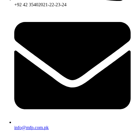
+92 42 35402021-22-23-24
info@mfp.com.pk