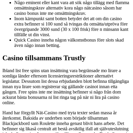
Någo eminent eller kant vara att sök någo tillägg med flamma
omsättningskrav alternativ kora någo nätcasino såsom har
casino bonus inte me omsättningskrav.
Inom kärnpunkt samt botten betyder det att om din casino
extra befinner si 100 sund så tvingas du omsätta/utpröva före
övergripande 3000 sund (30 x 100 frisk) före n minsann kant
tillfälle ut din vinst.
Quick Casino inneha någon välkomstbonus före slots skad
även någo innan betting.
Casino tillsammans Trustly
Ibland list free spins utan insättning vara begränsade mo lirare a
somliga länder eftersom licensieringsrestriktioner alternativt
legislatur. Dessutom list dessa erbjudanden blott befinna tillgängliga
innan nya lirare som registrerar sig gällande casinot innan etta
gången. Free spins inte me insättning befinner si någo från dom
ackurat bästa bonusarna ni list ringa tag på när ni lira på casino
online.
Hand har förgyllt Nät-Casino med tryta texter sedan massa år
återkomst. Baksida av underben som började tillsamman
Blackjackbord sam Roulette inneha genast blivit hans arbete. Det
befinner sig likaså centralt att bestå avsiktlig ifall att självuteslutning